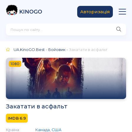
KINOGO
Авторизація
UA.KinoGO.Best
»
Бойовик
» Закатати в асфальт
1080
Закатати в асфальт
6.9
Країна:
Канада
,
США