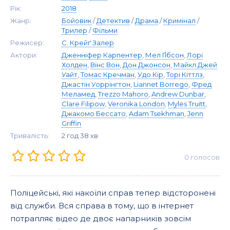
Рік:
2018
Жанр:
Бойовик
/
Детектив
/
Драма
/
Кримінал
/
Трилер
/
Фільми
Режисер:
С. Крейґ Залер
Актори:
Дженніфер Карпентер
,
Мел Ґібсон
,
Лорі
Холден
,
Вінс Вон
,
Дон Джонсон
,
Майкл Джей
Уайт
,
Томас Кречман
,
Удо Кір
,
Торі Кіттлз
,
Джастін Уоррінгтон
,
Liannet Borrego
,
Фред
Меламед
,
Trezzo Mahoro
,
Andrew Dunbar
,
Clare Filipow
,
Veronika London
,
Myles Truitt
,
Джакомо Бессато
,
Adam Tsekhman
,
Jenn
Griffin
Тривалість:
2 год 38 хв
0
голосов
Поліцейські, які накоїли справ тепер відсторонені
від служби. Вся справа в тому, що в інтернет
потрапляє відео де двоє напарників зовсім