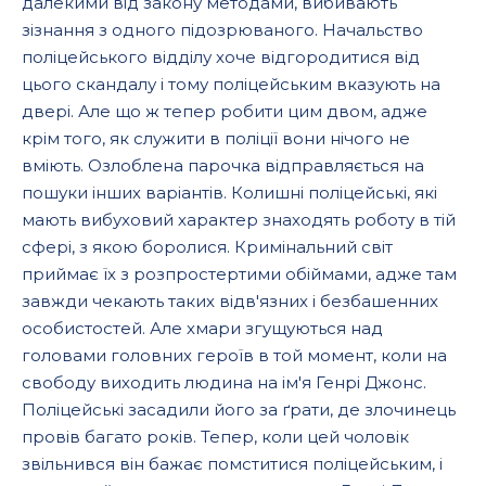
далекими від закону методами, вибивають
зізнання з одного підозрюваного. Начальство
поліцейського відділу хоче відгородитися від
цього скандалу і тому поліцейським вказують на
двері. Але що ж тепер робити цим двом, адже
крім того, як служити в поліції вони нічого не
вміють. Озлоблена парочка відправляється на
пошуки інших варіантів. Колишні поліцейські, які
мають вибуховий характер знаходять роботу в тій
сфері, з якою боролися. Кримінальний світ
приймає їх з розпростертими обіймами, адже там
завжди чекають таких відв'язних і безбашенних
особистостей. Але хмари згущуються над
головами головних героїв в той момент, коли на
свободу виходить людина на ім'я Генрі Джонс.
Поліцейські засадили його за ґрати, де злочинець
провів багато років. Тепер, коли цей чоловік
звільнився він бажає помститися поліцейським, і