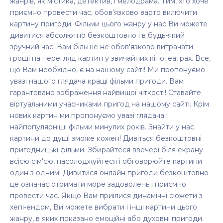
жанрів, як містика, детектив, і мелодрама. Тим, хто хоче
приємно провести час, обов'язково варто включити
картину пригоди. Фільми цього жанру у нас Ви можете
дивитися абсолютно безкоштовно і в будь-який
зручний час. Вам більше не обов'язково витрачати
гроші на перегляд картин у звичайних кінотеатрах. Все,
що Вам необхідно, є на нашому сайті! Ми пропонуємо
увазі нашого глядача кращі фільми пригоди. Вам
гарантовано зображення найвищої чіткості! Ставайте
віртуальними учасниками пригод на нашому сайті. Крім
нових картин ми пропонуємо увазі глядача і
найпопулярніші фільми минулих років. Знайти у нас
картини до душі зможе кожен! Дивіться безкоштовні
пригодницькі фільми. Збирайтеся ввечері біля екрану
всією сім'єю, насолоджуйтеся і обговорюйте картини
один з одним! Дивитися онлайн пригоди безкоштовно -
це означає отримати море задоволень і приємно
провести час. Якщо Вам приїлися динамічні сюжети з
хепі-ендом, Ви можете вибрати і інші картини цього
жанру, в яких показано емоційні або духовні пригоди.