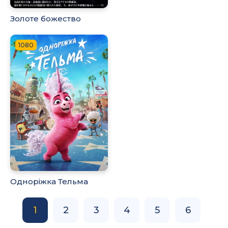
Золоте божество
1080
Одноріжка Тельма
1
2
3
4
5
6