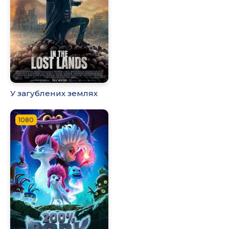
У загублених землях
1080