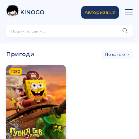
KINOGO
Авторизація
Пригоди
датою
1080