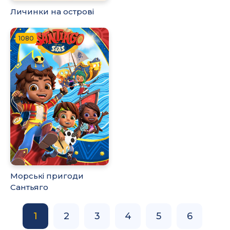
Личинки на острові
1080
Морські пригоди
Сантьяго
1
2
3
4
5
6