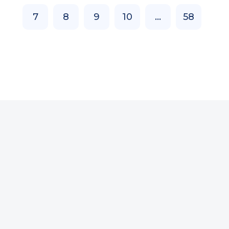
7
8
9
10
...
58
© 2020-2026 KinoGo.Best - фільми, серіали та
мультфільми безкоштовно онлайн!