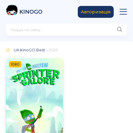
KINOGO
Авторизація
UA.KinoGO.Best
» 2020
1080