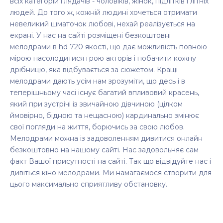
всіх категорій глядачів - чоловіків, жінок, підлітків і літніх
людей. До того ж, кожній людині хочеться отримати
невеликий шматочок любові, нехай реалізується на
екрані. У нас на сайті розміщені безкоштовні
мелодрами в hd 720 якості, що дає можливість повною
мірою насолодитися грою акторів і побачити кожну
дрібницю, яка відбувається за сюжетом. Кращі
мелодрами дають усім нам зрозуміти, що десь і в
теперішньому часі існує багатий впливовий красень,
який при зустрічі із звичайною дівчиною (цілком
ймовірно, бідною та нещасною) кардинально змінює
свої погляди на життя, борючись за свою любов.
Мелодрами можна із задоволенням дивитися онлайн
безкоштовно на нашому сайті. Нас задовольняє сам
факт Вашої присутності на сайті. Так що відвідуйте нас і
дивіться кіно мелодрами. Ми намагаємося створити для
цього максимально сприятливу обстановку.