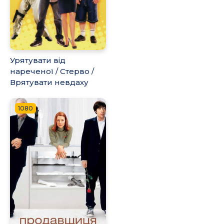
Урятувати від
нареченої / Стерво /
Врятувати невдаху
1080