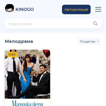
KINOGO
Авторизація
Мелодрама
датою
1080