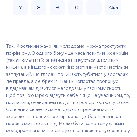
7
8
9
10
...
243
Такий великий жанр, як мелодрама, можна трактувати
по-різному. З одного боку - це маса позитивних емоцій
(так як фільм майже завжди закінчується щасливим
кінцем), а з іншого - сюжет кінокартини часто настільки
заплутаний, що глядачі починають губитися у здогадах,
де правда, а де брехня. Наш кінопортал пропонує
відвідувачам дивитися мелодрами у гарному якості,
щоб повною мірою відчути себе якщо не учасником, то,
принаймні, очевидцем подій, що розгортаються у фільмі.
Основний сюжет всіх мелодрам спрямований на
зіставлення повних протиріч: зло і добро, невинність і
порок, сміх і злість і т. д. Може бути, саме тому фільми
мелодрами онлайн користуються такою популярністю у