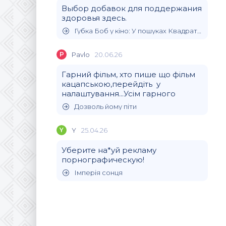
Выбор добавок для поддержания
здоровья здесь.
Губка Боб у кіно: У пошуках Квадратних Штанів
P
Pavlo
20.06.26
Гарний фільм, хто пише що фільм
кацапською,перейдіть у
налаштування...Усім гарного
Дозволь йому піти
Y
Y
25.04.26
Уберите на*уй рекламу
порнографическую!
Імперія сонця