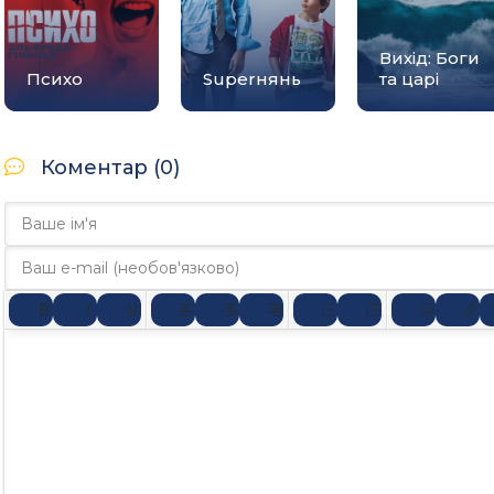
Вихід: Боги
Психо
Superнянь
та царі
Коментар (0)