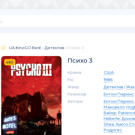
UA.KinoGO.Best
»
Детектив
» Психо 3
Психо 3
480
Країна:
США
Рік:
1986
Жанр:
Детектив
/
Жах
Режисер:
Ентоні Перкінс
Актори:
Ентоні Перкінс
Максвелл
,
Hugh
Байєр
,
Patienc
Heberle
,
Донов
Shea
,
Хьюго С
Родрігес