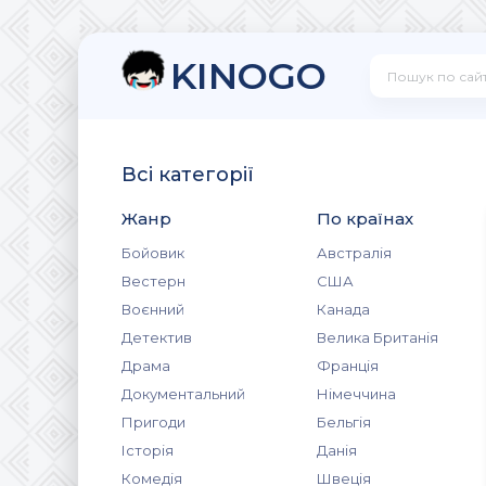
KINOGO
Всі категорії
Жанр
По країнах
Бойовик
Австралія
Вестерн
США
Воєнний
Канада
Детектив
Велика Британія
Драма
Франція
Документальний
Німеччина
Пригоди
Бельгія
Історія
Данія
Комедія
Швеція