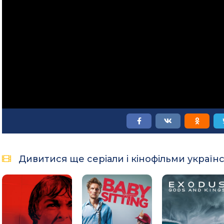
Дивитися ще серіали і кінофільми україн