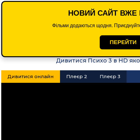
НОВИЙ САЙТ ВЖЕ 
Фільми додаються щодня. Приєднуйте
ПЕРЕЙТИ
Дивитися Психо 3 в HD яко
Дивитися онлайн
Плеєр 2
Плеєр 3