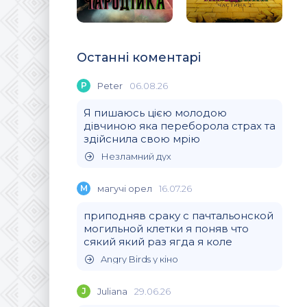
Останні коментарі
P
Peter
06.08.26
Я пишаюсь цією молодою
дівчиною яка переборола страх та
здійснила свою мрію
Незламний дух
М
магучi орел
16.07.26
приподняв сраку с пачтальонской
могильной клетки я поняв что
сякий який раз ягда я коле
Angry Birds у кіно
J
Juliana
29.06.26