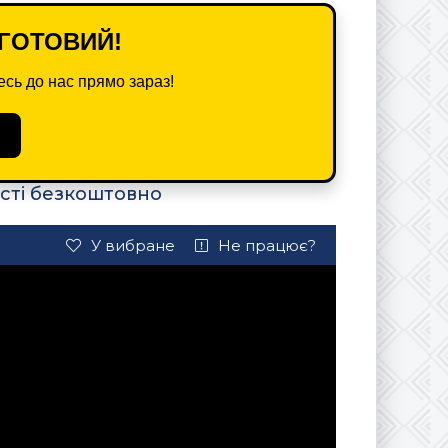
ГОТОВИЙ!
сь до нас прямо зараз!
сті безкоштовно
У вибране
Не працює?