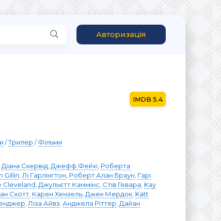
Авторизація
5.4
и
/
Трилер
/
Фільми
,
Діана Скервід
,
Джефф Фейхі
,
Роберта
 Gillin
,
Лі Гарлінгтон
,
Роберт Алан Браун
,
Гарі
e Cleveland
,
Джульєтт Каммінс
,
Стів Гевара
,
Kay
ан Скотт
,
Карен Хензель
,
Джек Мердок
,
Katt
тенджер
,
Ліза Айвз
,
Анджела Ріттер
,
Дайан