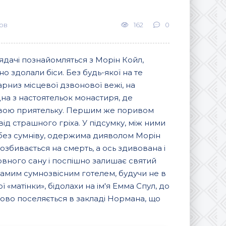
ов
162
0
лядачі познайомляться з Морін Койл,
 здолали біси. Без будь-якої на те
рниз місцевої дзвонової вежі, на
на з настоятельок монастиря, де
свою приятельку. Першим же поривом
ід страшного гріха. У підсумку, між ними
, без сумніву, одержима дияволом Морін
озбивається на смерть, а ось здивована і
вного сану і поспішно залишає святий
самим сумнозвісним готелем, будучи не в
«матінки», бідолахи на ім'я Емма Спул, до
птово поселяється в закладі Нормана, що