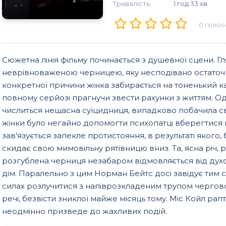
Тривалість:
1 год 33 хв
0
голос
Сюжетна лінія фільму починається з душевної сцени. Г
неврівноваженою черницею, яку несподівано остаточно
конкретної причини жінка забирається на тоненький ка
повному серйозі прагнучи звести рахунки з життям. Од
числиться нещасна суїцидниця, випадково побачила 
жінки було негайно допомогти психопатці вберегтися в
зав'язується запекле протистояння, в результаті якого
скидає свою мимовільну рятівницю вниз. Та, ясна річ, р
розгублена черниця незабаром відмовляється від духо
дім. Паралельно з цим Норман Бейтс досі завідує тим 
силах розлучитися з напіврозкладеним трупом чергової 
речі, безвісти зниклої майже місяць тому. Міс Койл ра
неодмінно призведе до жахливих подій.