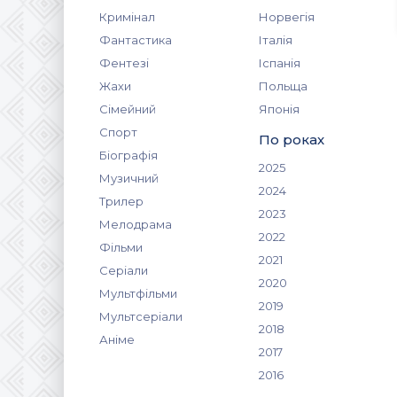
Кримінал
Норвегія
Фантастика
Італія
Фентезі
Іспанія
Жахи
Польща
Сімейний
Японія
Спорт
По роках
Біографія
2025
Музичний
2024
Трилер
2023
Мелодрама
2022
Фільми
2021
Серіали
2020
Мультфільми
2019
Мультсеріали
2018
Аніме
2017
2016