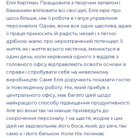
Еллі Хартман. Працьовита з творчим запалом і
бажанням втілювати всі свої ідеї, Еллі мріє про
щось більше, ніж її робота в галузі управління
персоналом. Однак, вона все одно щаслива, адже
її праця приносить їй радість, нехай і з легкої
дрібкою жалю про нерозтрачений потенціал. Її
життя, як і життя всього містечка, змінюється в
один день, коли керівника одного з відділів з
головного офісу відправляють освоїти основи їх
справи і спробувати себе на невеликому
виробництві. Саме Еллі доручають показати гостю
їх повсякденну роботу. Нік, який прибув з
центрального офісу, має багато ідей щодо
найкращого способу підвищення продуктивності.
Але всі вони так чи інакше призведуть до
скорочення персоналу. І на щастя, жодна з цих
ідей не задовольняє його боса, який, до речі, так
само є і його батьком. Коли Нік починає