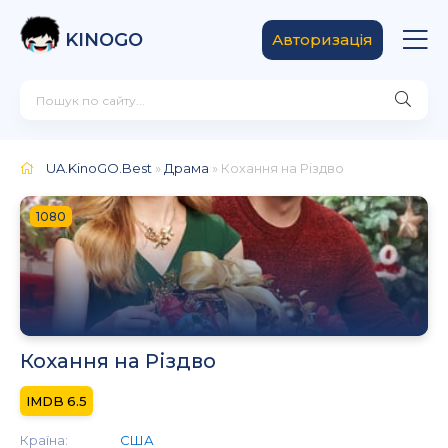
KINOGO
Авторизація
UA.KinoGO.Best
»
Драма
» Кохання на Різдво
1080
Кохання на Різдво
6.5
Країна:
США