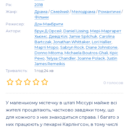
Рік:
2018
Жанр:
Драма
/
Сімейний
/
Мелодрама
/
Романтичні
/
Фільми
Режисер:
Дон МакБрити
Актори:
Брук Д Орсей
,
Daniel Lissing
,
Мері-Маргарет
Хьюмс
,
Девід Кілі
,
Jamie Spilchuk
,
Carolina
Bartczak
,
Jonathan Whittaker
,
Lori Hallier
,
Марті Моро
,
Sabryn Rock
,
Diane Johnstone
,
Donno Mitoma
,
Michaela Boutros-Ghali
,
Кріс
Рено
,
Telysa Chandler
,
Joanne Polack
,
Justin
James Remeikis
Тривалість:
1 год 24 хв
0
голосов
У маленькому містечку в штаті Міссурі майже всі
жителі процвітають, частково завдяки тому, що
для кожного з них знаходиться справа. І багато з
них працюють у пекарні Карлінгсон, в тому числі