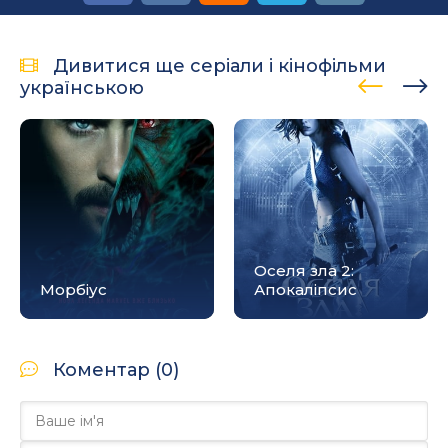
Дивитися ще серіали і кінофільми
українською
Оселя зла 2:
Морбіус
Апокалiпсис
Коментар (0)