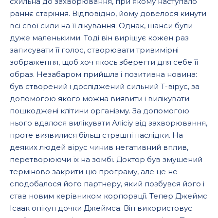
схильна до захворювання, при якому наступало
раннє старіння. Відповідно, йому довелося кинути
всі свої сили на її лікування. Однак, шанси були
дуже маленькими. Тоді він вирішує кожен раз
записувати її голос, створювати тривимірні
зображення, щоб хоч якось зберегти для себе її
образ. Незабаром прийшла і позитивна новина:
був створений і досліджений сильний T-вірус, за
допомогою якого можна виявити і вилікувати
пошкоджені клітини організму. За допомогою
нього вдалося вилікувати Алісіу від захворювання,
проте виявилися більш страшні наслідки. На
деяких людей вірус чинив негативний вплив,
перетворюючи їх на зомбі. Доктор був змушений
терміново закрити цю програму, але це не
сподобалося його партнеру, який позбувся його і
став новим керівником корпорації. Тепер Джеймс
Ісаак опікун дочки Джеймса. Він використовує