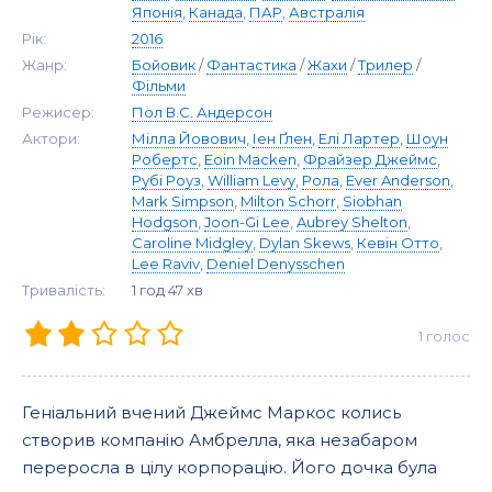
Японія
,
Канада
,
ПАР
,
Австралія
Рік:
2016
Жанр:
Бойовик
/
Фантастика
/
Жахи
/
Трилер
/
Фільми
Режисер:
Пол В.С. Андерсон
Актори:
Мілла Йовович
,
Іен Ґлен
,
Елі Лартер
,
Шоун
Робертс
,
Eoin Macken
,
Фрайзер Джеймс
,
Рубі Роуз
,
William Levy
,
Рола
,
Ever Anderson
,
Mark Simpson
,
Milton Schorr
,
Siobhan
Hodgson
,
Joon-Gi Lee
,
Aubrey Shelton
,
Caroline Midgley
,
Dylan Skews
,
Кевін Отто
,
Lee Raviv
,
Deniel Denysschen
Тривалість:
1 год 47 хв
1
голос
Геніальний вчений Джеймс Маркос колись
створив компанію Амбрелла, яка незабаром
переросла в цілу корпорацію. Його дочка була