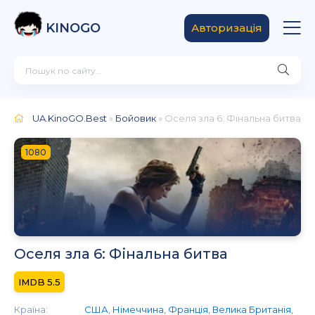
KINOGO
Авторизація
UA.KinoGO.Best
»
Бойовик
» Оселя зла 6: Фінальна битва
1080
Оселя зла 6: Фінальна битва
5.5
Країна:
США
,
Німеччина
,
Франція
,
Велика Британія
,