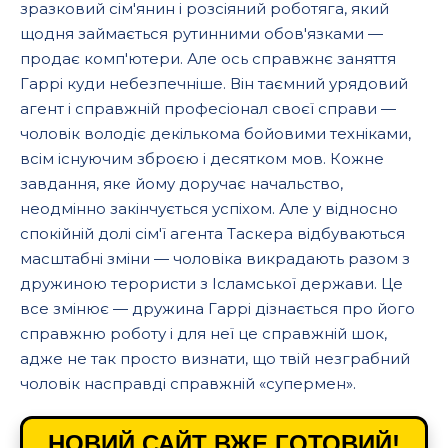
зразковий сім'янин і розсіяний роботяга, який
щодня займається рутинними обов'язками —
продає комп'ютери. Але ось справжнє заняття
Гаррі куди небезпечніше. Він таємний урядовий
агент і справжній професіонал своєї справи —
чоловік володіє декількома бойовими техніками,
всім існуючим зброєю і десятком мов. Кожне
завдання, яке йому доручає начальство,
неодмінно закінчується успіхом. Але у відносно
спокійній долі сім'ї агента Таскера відбуваються
масштабні зміни — чоловіка викрадають разом з
дружиною терористи з Ісламської держави. Це
все змінює — дружина Гаррі дізнається про його
справжню роботу і для неї це справжній шок,
адже не так просто визнати, що твій незграбний
чоловік насправді справжній «супермен».
НОВИЙ САЙТ ВЖЕ ГОТОВИЙ!