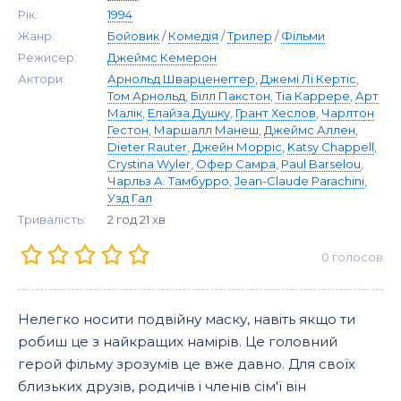
Рік:
1994
Жанр:
Бойовик
/
Комедія
/
Трилер
/
Фільми
Режисер:
Джеймс Кемерон
Актори:
Арнольд Шварценеггер
,
Джемі Лі Кертіс
,
Том Арнольд
,
Білл Пакстон
,
Тіа Каррере
,
Арт
Малік
,
Елайза Душку
,
Грант Хеслов
,
Чарлтон
Гестон
,
Маршалл Манеш
,
Джеймс Аллен
,
Dieter Rauter
,
Джейн Морріс
,
Katsy Chappell
,
Crystina Wyler
,
Офер Самра
,
Paul Barselou
,
Чарльз А. Тамбурро
,
Jean-Claude Parachini
,
Узд Гал
Тривалість:
2 год 21 хв
0
голосов
Нелегко носити подвійну маску, навіть якщо ти
робиш це з найкращих намірів. Це головний
герой фільму зрозумів це вже давно. Для своїх
близьких друзів, родичів і членів сім'ї він