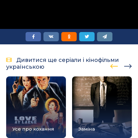
Дивитися ще серіали і кінофільми
українською
Усе про кохання
Заміна