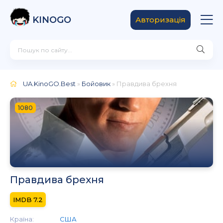
KINOGO
Авторизація
UA.KinoGO.Best
»
Бойовик
» Правдива брехня
1080
Правдива брехня
7.2
Країна:
США