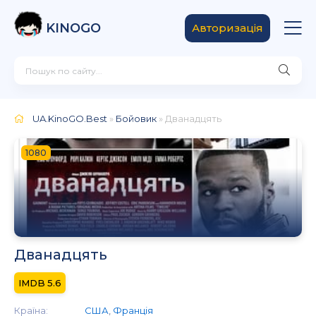
KINOGO
Авторизація
UA.KinoGO.Best
»
Бойовик
» Дванадцять
1080
Дванадцять
5.6
Країна:
США
,
Франція