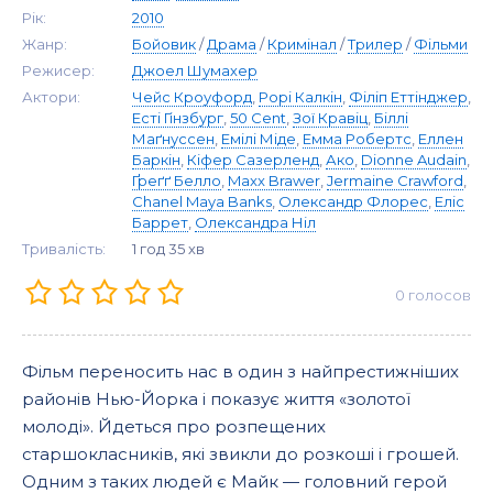
Рік:
2010
Жанр:
Бойовик
/
Драма
/
Кримінал
/
Трилер
/
Фільми
Режисер:
Джоел Шумахер
Актори:
Чейс Кроуфорд
,
Рорі Калкін
,
Філіп Еттінджер
,
Есті Гінзбург
,
50 Cent
,
Зої Кравіц
,
Біллі
Маґнуссен
,
Емілі Міде
,
Емма Робертс
,
Еллен
Баркін
,
Кіфер Сазерленд
,
Ако
,
Dionne Audain
,
Ґреґґ Белло
,
Maxx Brawer
,
Jermaine Crawford
,
Chanel Maya Banks
,
Олександр Флорес
,
Еліс
Баррет
,
Олександра Ніл
Тривалість:
1 год 35 хв
0
голосов
Фільм переносить нас в один з найпрестижніших
районів Нью-Йорка і показує життя «золотої
молоді». Йдеться про розпещених
старшокласників, які звикли до розкоші і грошей.
Одним з таких людей є Майк — головний герой