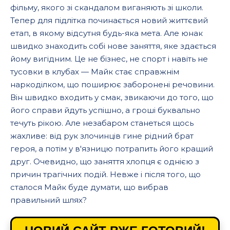
фільму, якого зі скандалом виганяють зі школи.
Тепер для підлітка починається новий життєвий
етап, в якому відсутня будь-яка мета. Але юнак
швидко знаходить собі нове заняття, яке здається
йому вигідним. Це не бізнес, не спорт і навіть не
тусовки в клубах — Майк стає справжнім
наркоділком, що поширює заборонені речовини.
Він швидко входить у смак, звикаючи до того, що
його справи йдуть успішно, а гроші буквально
течуть рікою. Але незабаром станеться щось
жахливе: від рук злочинців гине рідний брат
героя, а потім у в'язницю потрапить його кращий
друг. Очевидно, що заняття хлопця є однією з
причин трагічних подій. Невже і після того, що
сталося Майк буде думати, що вибрав
правильний шлях?