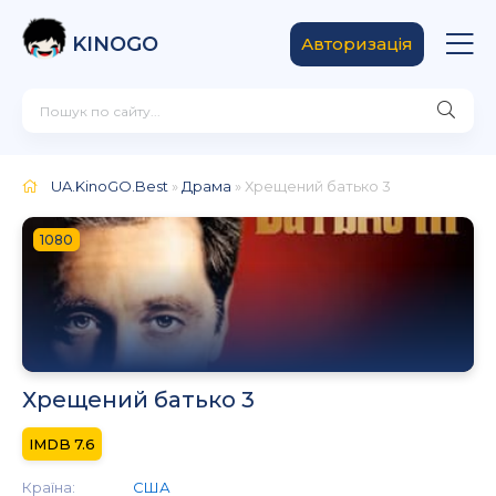
KINOGO
Авторизація
UA.KinoGO.Best
»
Драма
» Хрещений батько 3
1080
Хрещений батько 3
7.6
Країна:
США