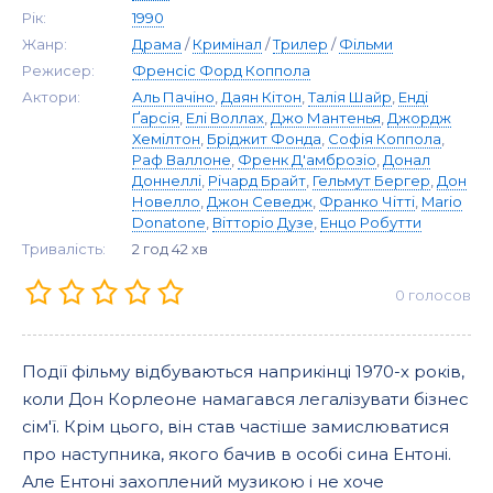
Рік:
1990
Жанр:
Драма
/
Кримінал
/
Трилер
/
Фільми
Режисер:
Френсіс Форд Коппола
Актори:
Аль Пачіно
,
Даян Кітон
,
Талія Шайр
,
Енді
Ґарсія
,
Елі Воллах
,
Джо Мантенья
,
Джордж
Хемілтон
,
Бріджит Фонда
,
Софія Коппола
,
Раф Валлоне
,
Френк Д'амброзіо
,
Донал
Доннеллі
,
Річард Брайт
,
Гельмут Бергер
,
Дон
Новелло
,
Джон Севедж
,
Франко Чітті
,
Mario
Donatone
,
Вітторіо Дузе
,
Енцо Робутти
Тривалість:
2 год 42 хв
0
голосов
Події фільму відбуваються наприкінці 1970-х років,
коли Дон Корлеоне намагався легалізувати бізнес
сім'ї. Крім цього, він став частіше замислюватися
про наступника, якого бачив в особі сина Ентоні.
Але Ентоні захоплений музикою і не хоче