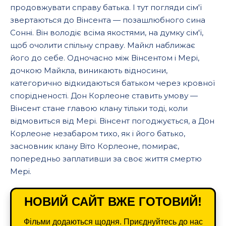
продовжувати справу батька. І тут погляди сім'ї
звертаються до Вінсента — позашлюбного сина
Сонні. Він володіє всіма якостями, на думку сім'ї,
щоб очолити спільну справу. Майкл наближає
його до себе. Одночасно між Вінсентом і Мері,
дочкою Майкла, виникають відносини,
категорично відкидаються батьком через кровної
спорідненості. Дон Корлеоне ставить умову —
Вінсент стане главою клану тільки тоді, коли
відмовиться від Мері. Вінсент погоджується, а Дон
Корлеоне незабаром тихо, як і його батько,
засновник клану Віто Корлеоне, помирає,
попередньо заплативши за своє життя смертю
Мері.
НОВИЙ САЙТ ВЖЕ ГОТОВИЙ!
Фільми додаються щодня. Приєднуйтесь до нас