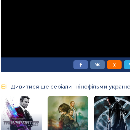
Дивитися ще серіали і кінофільми україн