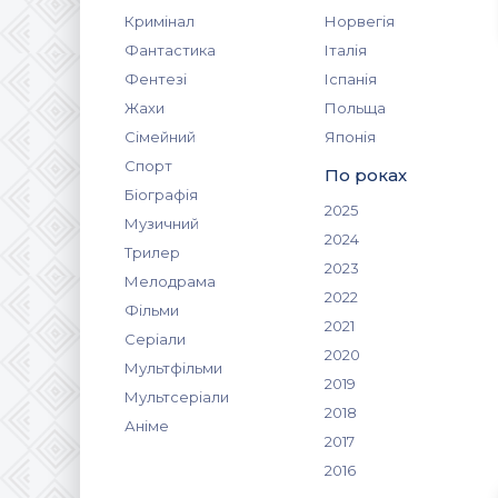
Кримінал
Норвегія
Фантастика
Італія
Фентезі
Іспанія
Жахи
Польща
Сімейний
Японія
Спорт
По роках
Біографія
2025
Музичний
2024
Трилер
2023
Мелодрама
2022
Фільми
2021
Серіали
2020
Мультфільми
2019
Мультсеріали
2018
Аніме
2017
2016