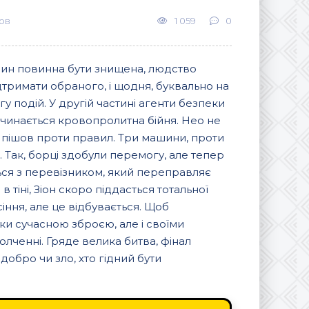
ов
1 059
0
шин повинна бути знищена, людство
ідтримати обраного, і щодня, буквально на
гу подій. У другій частині агенти безпеки
починається кровопролитна бійня. Нео не
, і пішов проти правил. Три машини, проти
. Так, борці здобули перемогу, але тепер
ться з перевізником, який переправляє
в тіні, Зіон скоро піддасться тотальної
іння, але це відбувається. Щоб
ки сучасною зброєю, але і своїми
олченні. Гряде велика битва, фінал
 добро чи зло, хто гідний бути