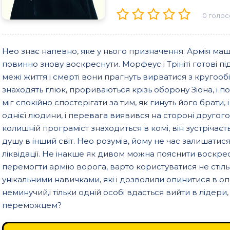
0
голос
Нео знає напевно, яке у нього призначення. Армія ма
повинно знову воскреснути. Морфеус і Трініті готові п
межі життя і смерті вони прагнуть вирватися з кругообі
знаходять глюк, прориваються крізь оборону Зіона, і 
міг спокійно спостерігати за тим, як гинуть його брати
однієї людини, і перевага виявився на стороні другого
колишній програміст знаходиться в комі, він зустрічає
душу в інший світ. Нео розумів, йому не час залишатися 
ліквідації. Не інакше як дивом можна пояснити воскрес
перемогти армію ворога, варто користуватися не стіль
унікальними навичками, які і дозволили опинитися в оп
неминучий,і тільки одній особі вдасться вийти в лідери,
переможцем?