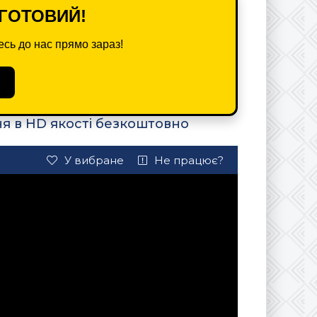
ГОТОВИЙ!
сь до нас прямо зараз!
я в HD якості безкоштовно
У вибране
Не працює?