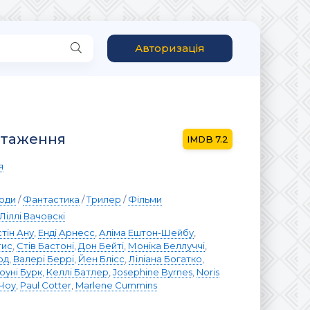
Авторизація
нтаження
7.2
я
оди
/
Фантастика
/
Трилер
/
Фільми
Ліллі Вачовскі
стін Ану
,
Енді Арнесс
,
Аліма Ештон-Шейбу
,
тис
,
Стів Бастоні
,
Дон Бейті
,
Моніка Беллуччі
,
рд
,
Валері Беррі
,
Йен Блісс
,
Ліліана Богатко
,
оуні Бурк
,
Келлі Батлер
,
Josephine Byrnes
,
Noris
 Чоу
,
Paul Cotter
,
Marlene Cummins