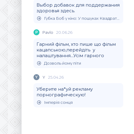
Выбор добавок для поддержания
здоровья здесь.
Губка Боб у кіно: У пошуках Квадратних Штанів
P
Pavlo
20.06.26
Гарний фільм, хто пише що фільм
кацапською,перейдіть у
налаштування...Усім гарного
Дозволь йому піти
Y
Y
25.04.26
Уберите на*уй рекламу
порнографическую!
Імперія сонця