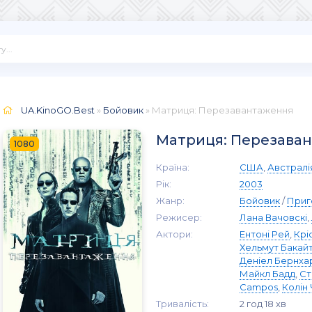
UA.KinoGO.Best
»
Бойовик
» Матриця: Перезавантаження
Матриця: Перезава
1080
Країна:
США
,
Австралі
Рік:
2003
Жанр:
Бойовик
/
Приг
Режисер:
Лана Вачовскі
,
Актори:
Ентоні Рей
,
Крі
Хельмут Бакай
Деніел Бернха
Майкл Бадд
,
Ст
Campos
,
Колін
Тривалість:
2 год 18 хв