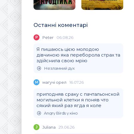
Останні коментарі
P
Peter
06.08.26
Я пишаюсь цією молодою
дівчиною яка переборола страх та
здійснила свою мрію
Незламний дух
М
магучi орел
16.07.26
приподняв сраку с пачтальонской
могильной клетки я поняв что
сякий який раз ягда я коле
Angry Birds у кіно
J
Juliana
29.06.26