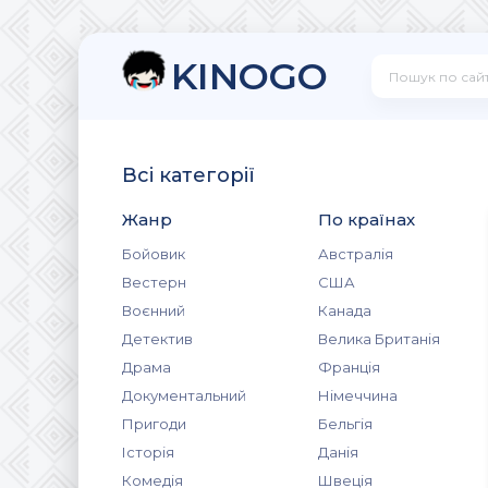
KINOGO
Всі категорії
Жанр
По країнах
Бойовик
Австралія
Вестерн
США
Воєнний
Канада
Детектив
Велика Британія
Драма
Франція
Документальний
Німеччина
Пригоди
Бельгія
Історія
Данія
Комедія
Швеція