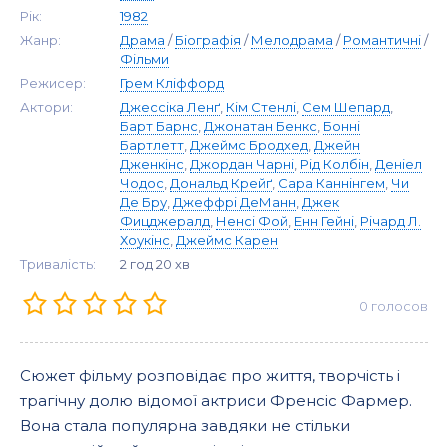
Рік:
1982
Жанр:
Драма
/
Біографія
/
Мелодрама
/
Романтичні
/
Фільми
Режисер:
Грем Кліффорд
Актори:
Джессіка Ленґ
,
Кім Стенлі
,
Сем Шепард
,
Барт Барнс
,
Джонатан Бенкс
,
Бонні
Бартлетт
,
Джеймс Бродхед
,
Джейн
Дженкінс
,
Джордан Чарні
,
Рід Колбін
,
Деніел
Чодос
,
Дональд Крейґ
,
Сара Каннінгем
,
Чи
Де Бру
,
Джеффрі ДеМанн
,
Джек
Фицджералд
,
Ненсі Фой
,
Енн Гейні
,
Річард Л.
Хоукінс
,
Джеймс Карен
Тривалість:
2 год 20 хв
0
голосов
Сюжет фільму розповідає про життя, творчість і
трагічну долю відомої актриси Френсіс Фармер.
Вона стала популярна завдяки не стільки