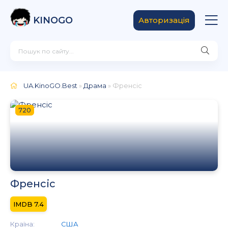
KINOGO
Авторизація
UA.KinoGO.Best
»
Драма
» Френсіс
720
Френсіс
7.4
Країна:
США