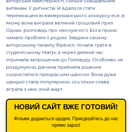
акторській майстерності, скільки скандальним
витівкам. У дитинстві їй вдалося стати
переможцем всеамериканського конкурсу есе, в
якому вона виграла великий грошовий приз.
Однак, розповідь про неіснуючого Бога приніс
чимало проблем її родині. Завдяки своєму
акторському таланту Френсіс почала грати в
студентському театрі, а через деякий час
отримала запрошення до Голлівуду. Особливо не
роздумуючи, дівчина прийняла рішення
скористатися прекрасним шансом. Вона дуже
швидко стала популярною, ось тільки слава
зіграла з нею злий жарт...
НОВИЙ САЙТ ВЖЕ ГОТОВИЙ!
Фільми додаються щодня. Приєднуйтесь до нас
прямо зараз!