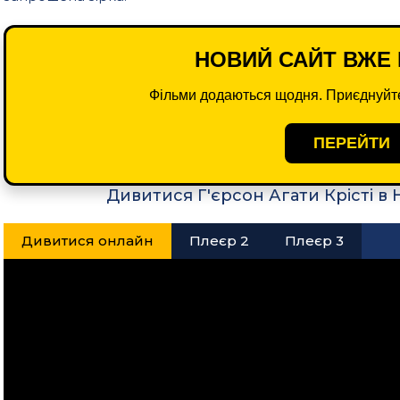
НОВИЙ САЙТ ВЖЕ 
Фільми додаються щодня. Приєднуйте
ПЕРЕЙТИ
Дивитися Г'єрсон Агати Крісті в
Дивитися онлайн
Плеєр 2
Плеєр 3