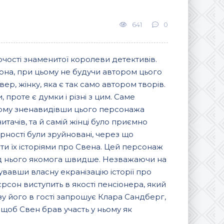
641
0
чості знаменитої королеви детективів.
рсона, при цьому не будучи автором цього
ер, жінку, яка є так само автором творів.
 проте є думки і різні з цим. Саме
ьому зненавидівши цього персонажа
тачів, та й самій жінці було приємно
рності були зруйновані, через що
ти їх історіями про Свена. Цей персонаж
від нього якомога швидше. Незважаючи на
увавши власну екранізацію історії про
єрсон виступить в якості пенсіонера, який
у його в гості запрошує Клара Сандберг,
, щоб Свен брав участь у ньому як