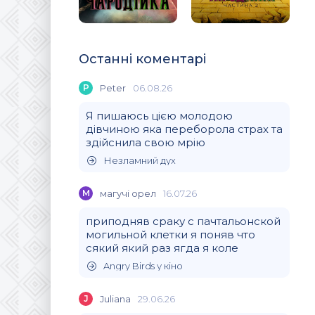
Останні коментарі
P
Peter
06.08.26
Я пишаюсь цією молодою
дівчиною яка переборола страх та
здійснила свою мрію
Незламний дух
М
магучi орел
16.07.26
приподняв сраку с пачтальонской
могильной клетки я поняв что
сякий який раз ягда я коле
Angry Birds у кіно
J
Juliana
29.06.26