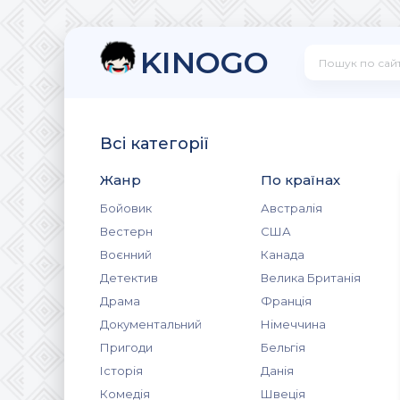
KINOGO
Всі категорії
Жанр
По країнах
Бойовик
Австралія
Вестерн
США
Воєнний
Канада
Детектив
Велика Британія
Драма
Франція
Документальний
Німеччина
Пригоди
Бельгія
Історія
Данія
Комедія
Швеція