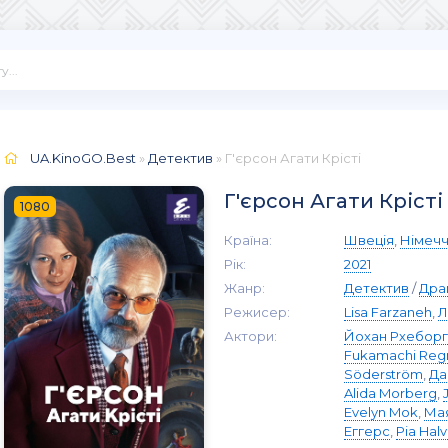
UA.KinoGO.Best
»
Детектив
» Г'єрсон Агати Крісті
Г'єрсон Агати Крісті
1080
Країна:
Швеція
,
Німеч
Рік:
2021
Жанр:
Детектив
/
Дра
Режисер:
Lisa Farzaneh
,
Л
Актори:
Йохан Рхеборг
Fukamachi Reg
Söderström
,
Да
Alida Morberg
,
Evelyn Mok
,
Мая
Еггерс
,
Pia Hal