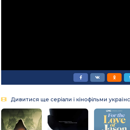
Дивитися ще серіали і кінофільми україн