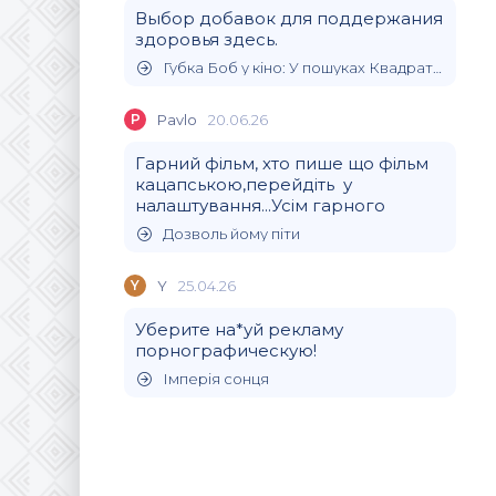
Выбор добавок для поддержания
здоровья здесь.
Губка Боб у кіно: У пошуках Квадратних Штанів
P
Pavlo
20.06.26
Гарний фільм, хто пише що фільм
кацапською,перейдіть у
налаштування...Усім гарного
Дозволь йому піти
Y
Y
25.04.26
Уберите на*уй рекламу
порнографическую!
Імперія сонця