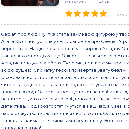
Тривалість:
44 хв
1
голос
Серіал про людину, яка стала важливою фігурою у твор
Агата Крісті випустила у світ розповідь про Свена Г'є
персонажа. На ділі вона спочатку створила Аріадну Олів
Багато хто стверджує, що Олівер — це альтер-его Агати,
Аріадна придумала образ Г'єрсона, при всьому при ц
всією душею. Спочатку герой привертав увагу безлічі чи
розвивати його, проте з часом всі мислимі межі популя
читацька аудиторія стала повсюдно і регулярно напиха
просто набрид Олівер, через що та хотіла позбутися 
це автори цього серіалу готові допомогти їй, запропон
детектива. Події розгортатимуться в наш час, а Свен Г'
насолоджується кожним днем свого життя. Одного раз
жінка, яка займається зйомками реаліті-шоу. Вона хоче
запрошена зірка!