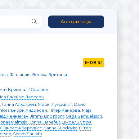
Авторизація
6.1
чина
,
Фінляндія
,
Велика Британія
ма
/
Кримінал
/
Серіали
іса Джеймс Ларссон
,
Ганна Альстрем
,
Марія Лундквіст
,
David
nfors
,
Бйорн Андресен
,
Пітер Канерва
,
Maja
від Леннеман
,
Jimmy Lindström
,
Saga Samuelsson
,
Jonas Malmsjö
,
Jonna Järnefelt
,
Джоель Спіра
,
 Ганссон-Берґквіст
,
Sanna Sundqvist
,
Пітер
vorsen
,
Siham Shurafa