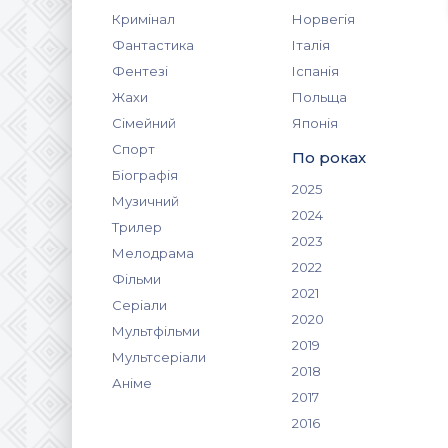
Кримінал
Норвегія
Фантастика
Італія
Фентезі
Іспанія
Жахи
Польща
Сімейний
Японія
Спорт
По роках
Біографія
2025
Музичний
2024
Трилер
2023
Мелодрама
2022
Фільми
2021
Серіали
2020
Мультфільми
2019
Мультсеріали
2018
Аніме
2017
2016