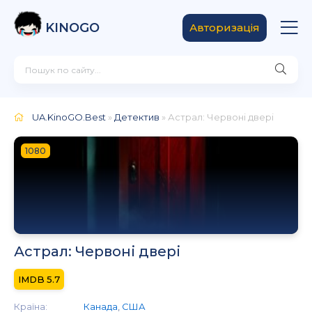
KINOGO
Авторизація
UA.KinoGO.Best
»
Детектив
» Астрал: Червоні двері
1080
Астрал: Червоні двері
5.7
Країна:
Канада
,
США