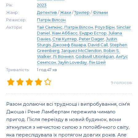
Рік:
2023
Жанр:
Детектив
/
Жахи
/
Трилер
/
Фільми
Режисер:
Патрік Вілсон
Актори:
Тай Сімпкінс
,
Патрік Вілсон
,
Роуз Бірн
,
Sinclair
Daniel
,
Хіам Аббасс
,
Ендрю Естор
,
Juliana
Davies
,
Стів Култер
,
Peter Dager
,
Justin
Sturgis
,
Джозеф Бішара
,
David Call
,
Stephen
Greenberg
,
Jarquez McClendon
,
Robin S.
Walker
,
Лі Воннел
,
Godswill Utionkpan
,
Анґус
Семпсон
,
Jaylin Loveday
,
Лін Шей
Тривалість:
1 год 47 хв
9
голосов
Разом долаючи всі труднощі і випробування, сім'я
Джоша і Рене Ламбертам пережила чимало
пригод. Після переїзду в новий будинок, вони
зіткнулися з нечистою силою з потойбічного світу,
яка переслідувала їх протягом довгих років. Але