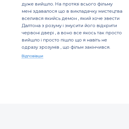
дуже вийшло. На протязі всього фільму
мені здавалося що в викладачку мистецтва
вселився якийсь демон , який хоче звести
Далтона з розуму і змусити його відкрити
червоні двері , а воно все якось так просто
вийшло і просто пішло що я навіть не
одразу зрозумів , що фільм закінчився.
Відповівши