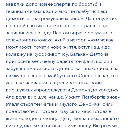
завдяки допомозі експертів по боротьбі з
темними силами, вони змогли позбутися від
демонів, які загрожували їх синові Далтону. З тих
пір пройшло вже десять років, і страшні події
залишилися позаду. Далтон виріс в розумного і
талановитого юнака, який з нетерпінням чекає
можливості почати нове життя, вступивши до
коледжу на курс живопису. Батькам Далтона
приносить величезну радість той факт, що син
забув кошмари свого дитинства і знаходиться на
шляху до світлого майбутнього. Сповнені надії на
успішне навчання та щасливе життя, вони
вирішують супроводжувати Далтона до коледжу.
Але доля вирішує інакше. У житті Ламбертів знову
з'являються темні тіні минулого. Демонічні сили
повертаються, готові знову сіяти хаос і страх в
житті молодого хлопця. Для Джоша немає іншого
виходу, окрім як битися з ними знову. Він розуміє,