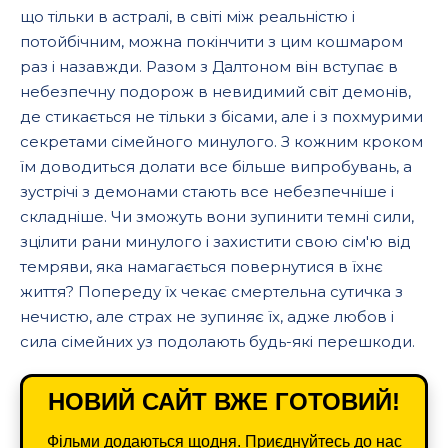
що тільки в астралі, в світі між реальністю і
потойбічним, можна покінчити з цим кошмаром
раз і назавжди. Разом з Далтоном він вступає в
небезпечну подорож в невидимий світ демонів,
де стикається не тільки з бісами, але і з похмурими
секретами сімейного минулого. З кожним кроком
їм доводиться долати все більше випробувань, а
зустрічі з демонами стають все небезпечніше і
складніше. Чи зможуть вони зупинити темні сили,
зцілити рани минулого і захистити свою сім'ю від
темряви, яка намагається повернутися в їхнє
життя? Попереду їх чекає смертельна сутичка з
нечистю, але страх не зупиняє їх, адже любов і
сила сімейних уз подолають будь-які перешкоди.
НОВИЙ САЙТ ВЖЕ ГОТОВИЙ!
Фільми додаються щодня. Приєднуйтесь до нас