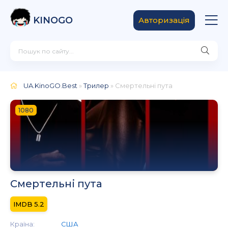
KINOGO
Авторизація
UA.KinoGO.Best
»
Трилер
» Смертельні пута
1080
Смертельні пута
5.2
Країна:
США