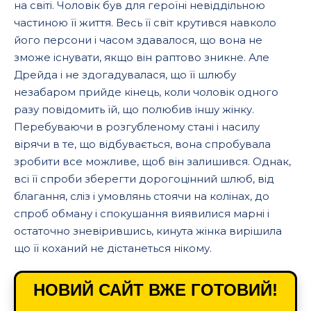
на світі. Чоловік був для героїні невіддільною
частиною її життя. Весь її світ крутився навколо
його персони і часом здавалося, що вона не
зможе існувати, якщо він раптово зникне. Але
Дрейда і не здогадувалася, що її шлюбу
незабаром прийде кінець, коли чоловік одного
разу повідомить їй, що полюбив іншу жінку.
Перебуваючи в розгубленому стані і насилу
вірячи в те, що відбувається, вона спробувала
зробити все можливе, щоб він залишився. Однак,
всі її спроби зберегти дорогоцінний шлюб, від
благання, сліз і умовлянь стоячи на колінах, до
спроб обману і спокушання виявилися марні і
остаточно зневірившись, кинута жінка вирішила
що її коханий не дістанеться нікому.
НОВИЙ САЙТ ВЖЕ ГОТОВИЙ!