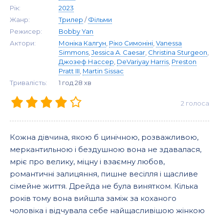
Рік:
2023
Жанр:
Трилер
/
Фільми
Режисер:
Bobby Yan
Актори:
Моніка Калгун
,
Ріко Симоніні
,
Vanessa
Simmons
,
Jessica A. Caesar
,
Christina Sturgeon
,
Джозеф Нассер
,
DeVariyay Harris
,
Preston
Pratt III
,
Martin Sissac
Тривалість:
1 год 28 хв
2
голоса
Кожна дівчина, якою б цинічною, розважливою,
меркантильною і бездушною вона не здавалася,
мріє про велику, міцну і взаємну любов,
романтичні залицяння, пишне весілля і щасливе
сімейне життя. Дрейда не була винятком. Кілька
років тому вона вийшла заміж за коханого
чоловіка і відчувала себе найщасливішою жінкою