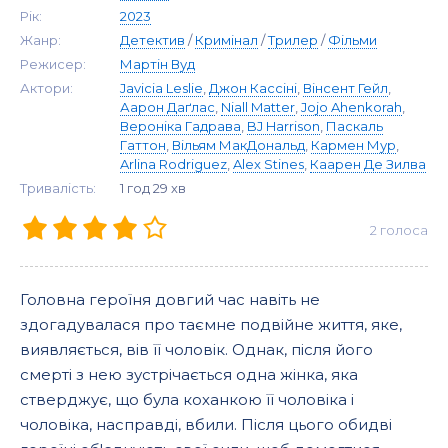
Рік:
2023
Жанр:
Детектив
/
Кримінал
/
Трилер
/
Фільми
Режисер:
Мартін Вуд
Актори:
Javicia Leslie
,
Джон Кассіні
,
Вінсент Гейл
,
Аарон Даґлас
,
Niall Matter
,
Jojo Ahenkorah
,
Вероніка Гадрава
,
BJ Harrison
,
Паскаль
Гаттон
,
Вільям МакДональд
,
Кармен Мур
,
Arlina Rodriguez
,
Alex Stines
,
Каарен Де Зилва
Тривалість:
1 год 29 хв
2
голоса
Головна героїня довгий час навіть не
здогадувалася про таємне подвійне життя, яке,
виявляється, вів її чоловік. Однак, після його
смерті з нею зустрічається одна жінка, яка
стверджує, що була коханкою її чоловіка і
чоловіка, насправді, вбили. Після цього обидві