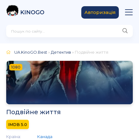
KINOGO
Авторизація
UA.KinoGO.Best
»
Детектив
» Подвійне життя
1080
Подвійне життя
5.0
Країна:
Канада