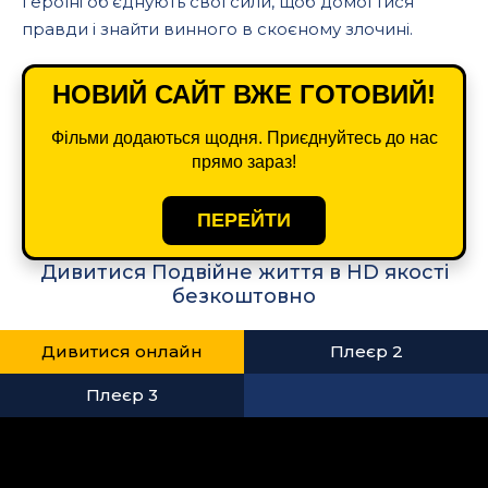
героїні об'єднують свої сили, щоб домогтися
правди і знайти винного в скоєному злочині.
НОВИЙ САЙТ ВЖЕ ГОТОВИЙ!
Фільми додаються щодня. Приєднуйтесь до нас
прямо зараз!
ПЕРЕЙТИ
Дивитися Подвійне життя в HD якості
безкоштовно
Дивитися онлайн
Плеєр 2
Плеєр 3