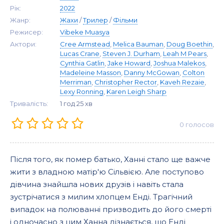
Рік:
2022
Жанр:
Жахи
/
Трилер
/
Фільми
Режисер:
Vibeke Muasya
Актори:
Cree Armstead
,
Melica Bauman
,
Doug Boethin
,
Lucas Crane
,
Steven J. Durham
,
Leah M Pears
,
Cynthia Gatlin
,
Jake Howard
,
Joshua Malekos
,
Madeleine Masson
,
Danny McGowan
,
Colton
Merriman
,
Christopher Rector
,
Kaveh Rezaie
,
Lexy Ronning
,
Karen Leigh Sharp
Тривалість:
1 год 25 хв
0
голосов
Після того, як помер батько, Ханні стало ще важче
жити з владною матір'ю Сільвією. Але поступово
дівчина знайшла нових друзів і навіть стала
зустрічатися з милим хлопцем Енді. Трагічний
випадок на полюванні призводить до його смерті
і одночасно з цим Ханна дізнається, що Енді