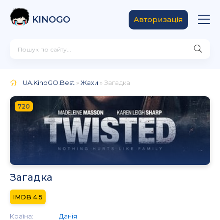
KINOGO
Авторизація
UA.KinoGO.Best
»
Жахи
» Загадка
720
Загадка
4.5
Країна:
Данія