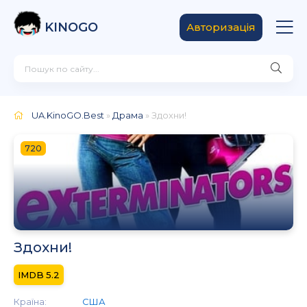
KINOGO
Авторизація
UA.KinoGO.Best
»
Драма
» Здохни!
720
Здохни!
5.2
Країна:
США