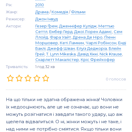
Рік:
2010
Жанр:
Драма
/
Комедія
/
Фільми
Режисер:
Джон Інвуд
Актори:
Гезер Ґрем
,
Дженніфер Кулідж
,
Меттью
Сеттл
,
Ембер Герд
,
Джої Лорен Адамс
,
Сем
Ллойд
,
Фара Уайт
,
Дрена Де Ніро
,
Ґленн
Моршовер
,
Кеті Ламкин
,
Чарлі Робінсон
,
Енді
Баклі
,
Джефф Шван
,
Елуіз Деджоріа
,
Блейн
Грей
,
T. Lynn Mikeska
,
Девід Хіккі
,
Nick Krause
,
Скарлетт Макалістер
,
Кріс Фрейхофер
Тривалість:
1 год 32 хв
0
голосов
На що тільки не здатна ображена жінка! Чоловіки
їх недооцінюють, але це не означає, що вони не
можуть розігнатися і завдати такого удару, що аж
щелепа відвалиться. О ні, жінки можуть і не таке, і
над ними не потрібно сміятися. Якщо тільки вони