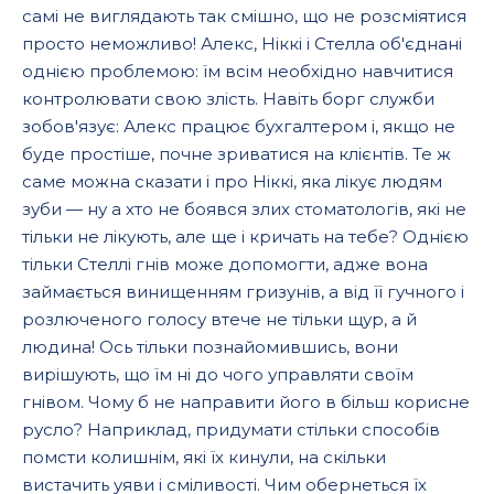
самі не виглядають так смішно, що не розсміятися
просто неможливо! Алекс, Ніккі і Стелла об'єднані
однією проблемою: їм всім необхідно навчитися
контролювати свою злість. Навіть борг служби
зобов'язує: Алекс працює бухгалтером і, якщо не
буде простіше, почне зриватися на клієнтів. Те ж
саме можна сказати і про Ніккі, яка лікує людям
зуби — ну а хто не боявся злих стоматологів, які не
тільки не лікують, але ще і кричать на тебе? Однією
тільки Стеллі гнів може допомогти, адже вона
займається винищенням гризунів, а від її гучного і
розлюченого голосу втече не тільки щур, а й
людина! Ось тільки познайомившись, вони
вирішують, що їм ні до чого управляти своїм
гнівом. Чому б не направити його в більш корисне
русло? Наприклад, придумати стільки способів
помсти колишнім, які їх кинули, на скільки
вистачить уяви і сміливості. Чим обернеться їх