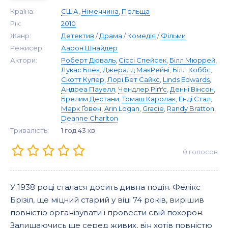
Країна:
США
,
Німеччина
,
Польща
Рік:
2010
Жанр:
Детектив
/
Драма
/
Комедія
/
Фільми
Режисер:
Аарон Шнайдер
Актори:
Роберт Дюваль
,
Сіссі Спейсек
,
Білл Мюррей
,
Лукас Блек
,
Джералд МакРейні
,
Білл Коббс
,
Скотт Купер
,
Лорі Бет Сайкс
,
Linds Edwards
,
Андреа Пауелл
,
Чендлер Ріґґс
,
Денні Вінсон
,
Брелим Дестани
,
Томаш Каролак
,
Енді Стал
,
Марк Ґовен
,
Arin Logan
,
Gracie
,
Randy Bratton
,
Deanne Charlton
Тривалість:
1 год 43 хв
0
голосов
У 1938 році сталася досить дивна подія. Фелікс
Брізіл, ще міцний старий у віці 74 років, вирішив
повністю організувати і провести свій похорон.
Залишаючись ще серед живих, він хотів повністю