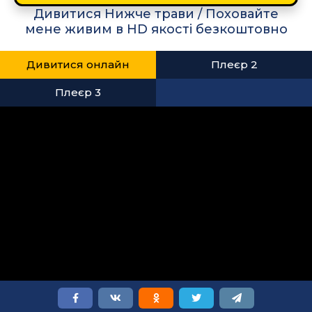
Дивитися Нижче трави / Поховайте
мене живим в HD якості безкоштовно
Дивитися онлайн
Плеєр 2
Плеєр 3