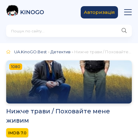
KINOGO
Авторизація
UA.KinoGO.Best
»
Детектив
» Нижче трави / Поховайте мене живим
1080
Нижче трави / Поховайте мене
живим
7.0