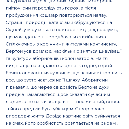
занурюється у світ дивних видіння. Моторошні,
гнітючі сни переслідують героя, а після
пробудження кошмар повторюється наяву.
Страшні природні катаклізми обрушуються на
Сідней, у міру їхнього повторення Девід розуміє,
що має здатність передбачати стихійні лиха.
Спілкуючись із корінними жителями континенту,
Бертон усвідомлює, наскільки різняться цивілізації
та культури аборигенів і колонізаторів. На тлі
видінь, що накладаються одне на одне, герой
бачить апокаліптичну хвилю, що заливає і трощить
все, що зустрічається на її шляху. Аборигени
підказали, що через свідомість Бертона духи
предків намагаються щось сказати сучасним
людям, а це означає, що він — посвячений, і хтось
із його предків був тубільцем. Створювана
впродовж життя Девіда картина світу руйнується
на очах, його особистість розлітається на окремі,