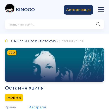
KINOGO
Авторизація
UA.KinoGO.Best
»
Детектив
» Остання хвиля
720
Остання хвиля
6.9
Країна:
Австралія