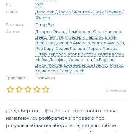
Рік:
1977
Жанр:
Детектив
/
Драма
/
Фентезі
/
Жахи
/
Трилер
/
Фільми
Режисер:
Пітер Вір
Актори:
Джордж Річард Чемберлен
,
Olivia Hamnett
,
Девід Ґалпіліл
,
Фредерік Парслоу
,
Вів'єн
Грей
,
Нандживарр Амагула
,
Уолтер Амагула
,
Рой Бару
,
Седрік Лалара
,
Морріс Лалара
,
Пітер Керролл
,
Атол Комптон
,
Хедлі Каллен
,
Майкл Даффілд
,
Уоллас Ітон
,
Jo England
,
Джон Фроулі
,
Дженніфер Де Грінлоу
,
Річард
Хендерсон
,
Penny Leach
Тривалість:
1 год 46 хв
0
голосов
Девід Бертон — фахівець з податкового права,
намагаючись розібратися зі справою про
ритуальні вбивства аборигенів, дедалі глибше