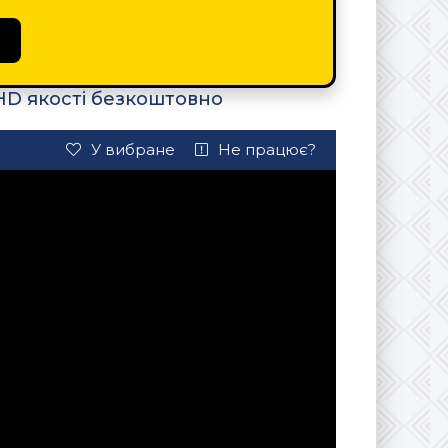
HD якості безкоштовно
У вибране
Не працює?