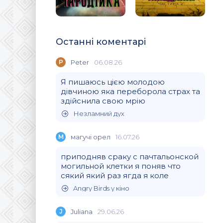
Останні коментарі
P
Peter
06.08.26
Я пишаюсь цією молодою
дівчиною яка переборола страх та
здійснила свою мрію
Незламний дух
М
магучi орел
16.07.26
приподняв сраку с пачтальонской
могильной клетки я поняв что
сякий який раз ягда я коле
Angry Birds у кіно
J
Juliana
29.06.26