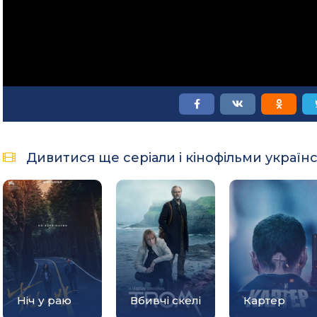
Дивитися ще серіали і кінофільми україн
Ніч у раю
Вбивчі скелі
Картер