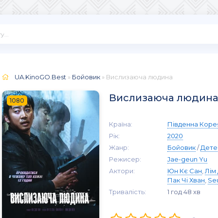
UA.KinoGO.Best
»
Бойовик
» Вислизаюча людина
Вислизаюча людин
1080
Країна:
Південна Коре
Рік:
2020
Жанр:
Бойовик
/
Дете
Режисер:
Jae-geun Yu
Актори:
Юн Кє Сан
,
Лім
Пак Чі Хван
,
Se
Тривалість:
1 год 48 хв