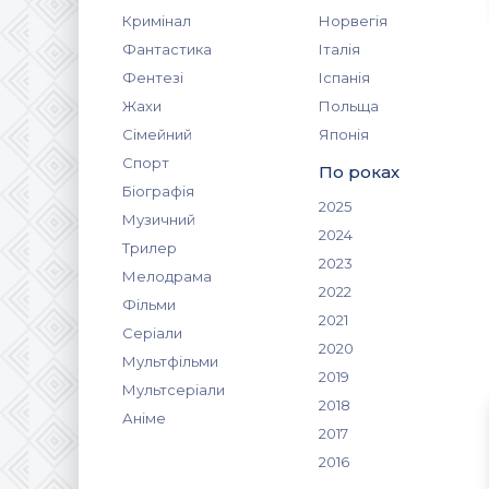
Кримінал
Норвегія
Фантастика
Італія
Фентезі
Іспанія
Жахи
Польща
Сімейний
Японія
Спорт
По роках
Біографія
2025
Музичний
2024
Трилер
2023
Мелодрама
2022
Фільми
2021
Серіали
2020
Мультфільми
2019
Мультсеріали
2018
Аніме
2017
2016