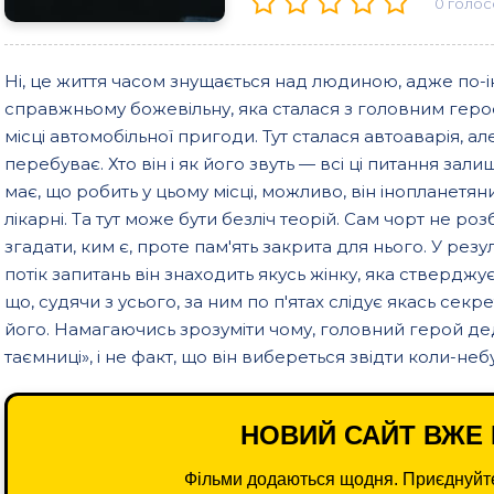
0
голос
Ні, це життя часом знущається над людиною, адже по-і
справжньому божевільну, яка сталася з головним геро
місці автомобільної пригоди. Тут сталася автоаварія, але 
перебуває. Хто він і як його звуть — всі ці питання зали
має, що робить у цьому місці, можливо, він інопланетяни
лікарні. Та тут може бути безліч теорій. Сам чорт не р
згадати, ким є, проте пам'ять закрита для нього. У рез
потік запитань він знаходить якусь жінку, яка стверджує,
що, судячи з усього, за ним по п'ятах слідує якась секр
його. Намагаючись зрозуміти чому, головний герой дед
таємниці», і не факт, що він вибереться звідти коли-не
НОВИЙ САЙТ ВЖЕ 
Фільми додаються щодня. Приєднуйте