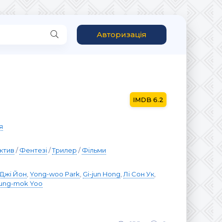
Авторизація
а
6.2
я
ктив
/
Фентезі
/
Трилер
/
Фільми
 Джі Йон
,
Yong-woo Park
,
Gi-jun Hong
,
Лі Сон Ук
,
ung-mok Yoo