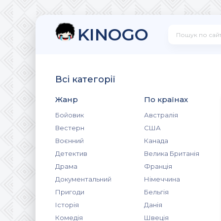
KINOGO
Всі категорії
Жанр
По країнах
Бойовик
Австралія
Вестерн
США
Воєнний
Канада
Детектив
Велика Британія
Драма
Франція
Документальний
Німеччина
Пригоди
Бельгія
Історія
Данія
Комедія
Швеція