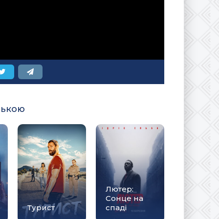
ською
Лютер:
Сонце на
Турист
спаді