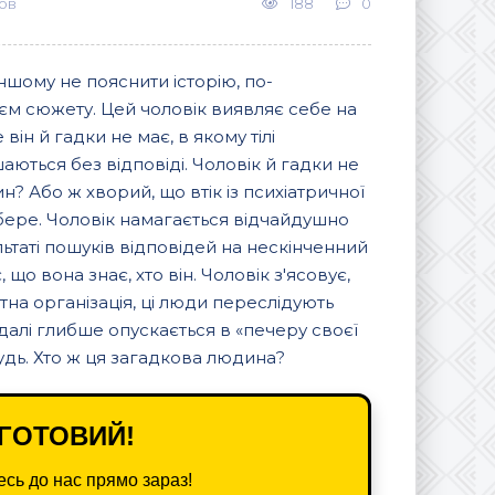
ов
188
0
ншому не пояснити історію, по-
єм сюжету. Цей чоловік виявляє себе на
він й гадки не має, в якому тілі
шаються без відповіді. Чоловік й гадки не
н? Або ж хворий, що втік із психіатричної
озбере. Чоловік намагається відчайдушно
ультаті пошуків відповідей на нескінченний
 що вона знає, хто він. Чоловік з'ясовує,
етна організація, ці люди переслідують
алі глибше опускається в «печеру своєї
будь. Хто ж ця загадкова людина?
ГОТОВИЙ!
сь до нас прямо зараз!