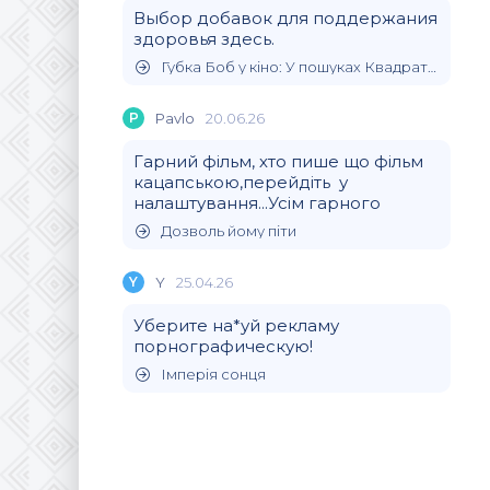
Выбор добавок для поддержания
здоровья здесь.
Губка Боб у кіно: У пошуках Квадратних Штанів
P
Pavlo
20.06.26
Гарний фільм, хто пише що фільм
кацапською,перейдіть у
налаштування...Усім гарного
Дозволь йому піти
Y
Y
25.04.26
Уберите на*уй рекламу
порнографическую!
Імперія сонця