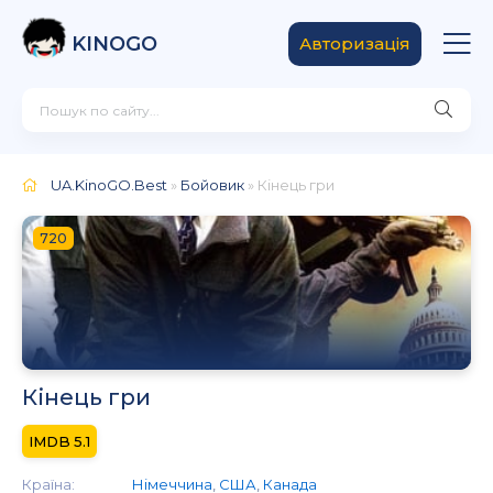
KINOGO
Авторизація
UA.KinoGO.Best
»
Бойовик
» Кінець гри
720
Кінець гри
5.1
Країна:
Німеччина
,
США
,
Канада