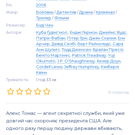
Рік:
2006
Жанр:
Бойовик
/
Детектив
/
Драма
/
Кримінал
/
Трилер
/
Фільми
Режисер:
Енді Чен
Актори:
Куба Ґудінґ мол.
,
Енджі Гермон
,
Джеймс Вудс
,
Патрік Фабіан
,
Пітер Грін
,
Джек Скалия
,
Енн
Арчер
,
Девід Селбі
,
Берт Рейнольдс
,
Сара
Анн Шультс
,
Тодд Дженсен
,
Брайан Преслі
,
Беніто Мартінес
,
Patrick Treadway
,
Yuji
Okumoto
,
J.P. O'Shaughnessy
,
Хезер Доун
,
Cordell Lewis
,
Jeffrey Humphrey
,
Кімберлі
Квінн
Тривалість:
1 год 33 хв
0
голосов
Алекс Томас — агент секретної служби, який уже
довгий час охороняє президента США. Але
одного разу першу людину держави вбивають,