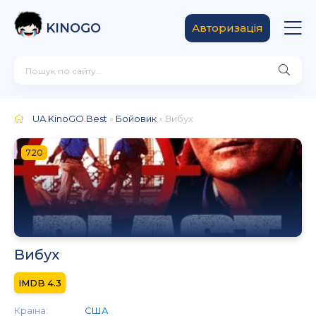
KINOGO
Авторизація
UA.KinoGO.Best
»
Бойовик
» Вибух
720
Вибух
4.3
Країна:
США