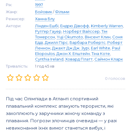
Рік:
1997
Жанр:
Бойовик
/
Фільми
Режисер:
Ханна Блу
Актори:
Лінден Ешбі
,
Ендрю Дівофф
,
Kimberly Warren
,
Рутґер Гауер
,
Норберт Вайссер
,
Тім
Томерсон
,
Yuji Okumoto
,
Вінсент Клин
,
Соня
Едді
,
Джилл Пірс
,
Барбара Робертс
,
Роберт
Леннон
,
Джахіт Дж.Дж. Зурі
,
Earl White
,
Paul
Eliopoulos
,
Джон Х. Епштейн
,
Тіна Коте
,
Cynthia Ireland
,
Ховард Платт
,
Саймон Кларк
Тривалість:
1 год 45 хв
0
голосов
Під час Олімпіади в Атланті спортивний
плавальний комплекс атакують терористи, які
захоплюють у заручники жіночу команду з
плавання. Погрози злочинців очевидні — у разі
невиконання їхніх вимог станеться вибух, і