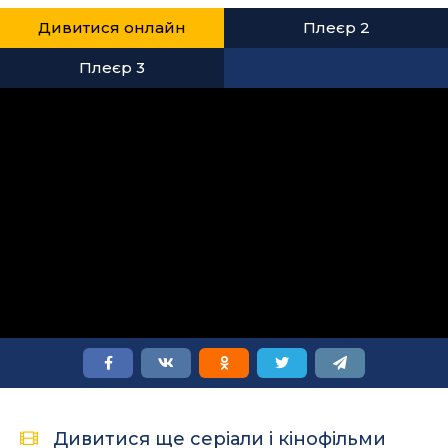
Дивитися онлайн
Плеєр 2
Плеєр 3
Дивитися ще серіали і кінофільми