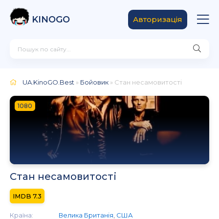
KINOGO
Авторизація
UA.KinoGO.Best
»
Бойовик
» Стан несамовитості
1080
Стан несамовитості
7.3
Країна:
Велика Британія
,
США