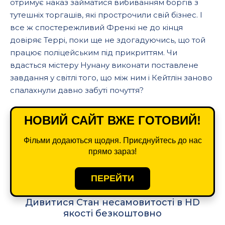
отримує наказ займатися вибиванням боргів з
тутешніх торгашів, які прострочили свій бізнес. І
все ж спостережливий Френкі не до кінця
довіряє Террі, поки ще не здогадуючись, що той
працює поліцейським під прикриттям. Чи
вдасться містеру Нунану виконати поставлене
завдання у світлі того, що між ним і Кейтлін заново
спалахнули давно забуті почуття?
НОВИЙ САЙТ ВЖЕ ГОТОВИЙ!
Фільми додаються щодня. Приєднуйтесь до нас
прямо зараз!
ПЕРЕЙТИ
Дивитися Стан несамовитості в HD
якості безкоштовно