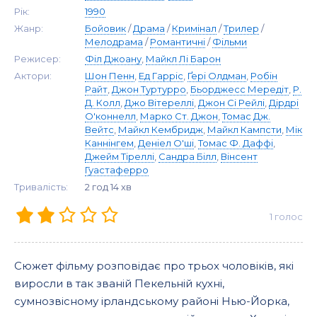
Рік:
1990
Жанр:
Бойовик
/
Драма
/
Кримінал
/
Трилер
/
Мелодрама
/
Романтичні
/
Фільми
Режисер:
Філ Джоану
,
Майкл Лі Барон
Актори:
Шон Пенн
,
Ед Гарріс
,
Ґері Олдман
,
Робін
Райт
,
Джон Туртурро
,
Бьорджесс Мередіт
,
Р.
Д. Колл
,
Джо Вітереллі
,
Джон Сі Рейлі
,
Дірдрі
О'коннелл
,
Марко Ст. Джон
,
Томас Дж.
Вейтс
,
Майкл Кембридж
,
Майкл Кампсти
,
Мік
Каннінгем
,
Деніел О'ші
,
Томас Ф. Даффі
,
Джейм Тіреллі
,
Сандра Білл
,
Вінсент
Гуастаферро
Тривалість:
2 год 14 хв
1
голос
Сюжет фільму розповідає про трьох чоловіків, які
виросли в так званій Пекельній кухні,
сумнозвісному ірландському районі Нью-Йорка,