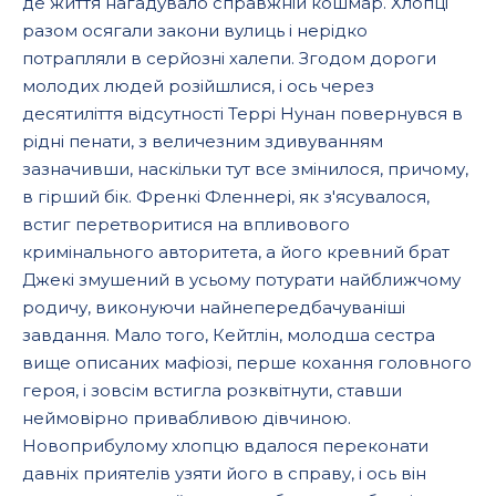
де життя нагадувало справжній кошмар. Хлопці
разом осягали закони вулиць і нерідко
потрапляли в серйозні халепи. Згодом дороги
молодих людей розійшлися, і ось через
десятиліття відсутності Террі Нунан повернувся в
рідні пенати, з величезним здивуванням
зазначивши, наскільки тут все змінилося, причому,
в гірший бік. Френкі Фленнері, як з'ясувалося,
встиг перетворитися на впливового
кримінального авторитета, а його кревний брат
Джекі змушений в усьому потурати найближчому
родичу, виконуючи найнепередбачуваніші
завдання. Мало того, Кейтлін, молодша сестра
вище описаних мафіозі, перше кохання головного
героя, і зовсім встигла розквітнути, ставши
неймовірно привабливою дівчиною.
Новоприбулому хлопцю вдалося переконати
давніх приятелів узяти його в справу, і ось він