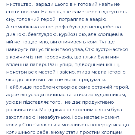
мистецтво, і заради цього він готовий навіть не
спати ночами. На жаль, але саме через відсутність
сну, головний герой і потрапляє в аварію.
Автомобільна катастрофа була до неподобства
дивною, безглуздою, курйозною, але хлопцеві в
ній не пощастило, він опинився в комі. Тут, де
навкруги панує тільки твоя уява, Стю зустрічається
з кожним із тих персонажів, що тільки були ним
втілені на папері. Різні упирі, підводні мешканці,
монстри всіх мастей, і звісно, хтива мавпа, історію
якої до кінця він так і не встиг придумати.
Найбільше проблем створює саме останній герой,
адже він усюди починає тягатися за художником,
усюди підставляє того, і не дає продуктивно
розвиватися. Мандрівка створеним світом була
захопливою і незабутньою, і ось настає момент,
коли у Стю з'являється можливість повернутися до
колишнього себе, знову стати простим хлопцем,