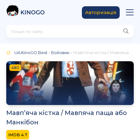
KINOGO
Авторизація
UA.KinoGO.Best
»
Бойовик
» Мавп’яча кістка / Мавпяча паща або Манкібон
480
Мавп’яча кістка / Мавпяча паща або
Манкібон
4.7