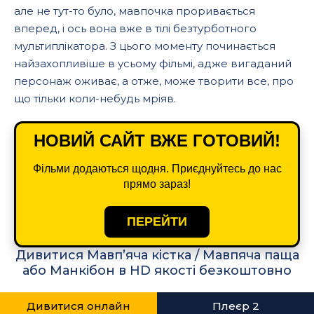
але не тут-то було, мавпочка проривається
вперед, і ось вона вже в тілі безтурботного
мультиплікатора. З цього моменту починається
найзахопливіше в усьому фільмі, адже вигаданий
персонаж оживає, а отже, може творити все, про
що тільки коли-небудь мріяв.
НОВИЙ САЙТ ВЖЕ ГОТОВИЙ!
Фільми додаються щодня. Приєднуйтесь до нас
прямо зараз!
ПЕРЕЙТИ
Дивитися Мавп’яча кістка / Мавпяча паща
або Манкібон в HD якості безкоштовно
Дивитися онлайн
Плеєр 2