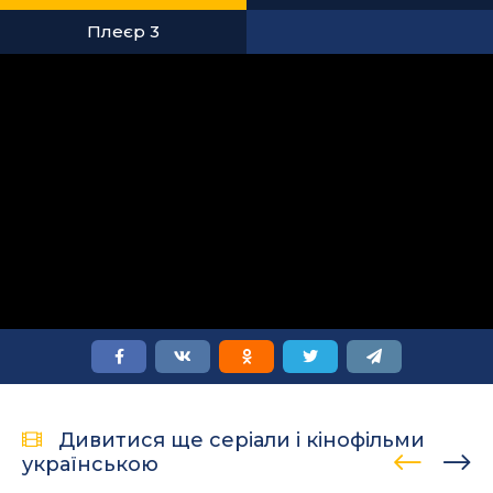
Плеєр 3
Дивитися ще серіали і кінофільми
українською