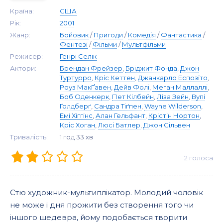
Країна:
США
Рік:
2001
Жанр:
Бойовик
/
Пригоди
/
Комедія
/
Фантастика
/
Фентезі
/
Фільми
/
Мультфільми
Режисер:
Генрі Селік
Актори:
Брендан Фрейзер
,
Бріджит Фонда
,
Джон
Туртурро
,
Кріс Кеттен
,
Джанкарло Еспозіто
,
Роуз МакҐавен
,
Дейв Фолі
,
Меґан Маллаллі
,
Боб Оденкерк
,
Пет Кілбейн
,
Ліза Зейн
,
Вупі
Ґолдберґ
,
Сандра Тіґпен
,
Wayne Wilderson
,
Емі Хіггінс
,
Алан Гельфант
,
Крістін Нортон
,
Кріс Хоган
,
Люсі Батлер
,
Джон Сільвен
Тривалість:
1 год 33 хв
2
голоса
Стю художник-мультиплікатор. Молодий чоловік
не може і дня прожити без створення того чи
іншого шедевра, йому подобається творити