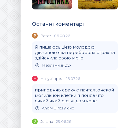
Останні коментарі
P
Peter
06.08.26
Я пишаюсь цією молодою
дівчиною яка переборола страх та
здійснила свою мрію
Незламний дух
М
магучi орел
16.07.26
приподняв сраку с пачтальонской
могильной клетки я поняв что
сякий який раз ягда я коле
Angry Birds у кіно
J
Juliana
29.06.26