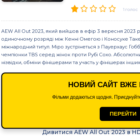
1
голос
AEW All Out 2023, який вийшов в ефір 3 вересня 2023 ро
одиночному розряді між Кенні Омегою і Коносуке Так
міжнародний титул. Міро зустрінеться з Пауерхаус Гоб
чемпіонки TBS серед жінок проти Рубі Сохо. Абсолютни
нізвідки, обміни фінішерами та участь у фінішерах інши
НОВИЙ САЙТ ВЖЕ 
Фільми додаються щодня. Приєднуйте
ПЕРЕЙТИ
Дивитися AEW All Out 2023 в H