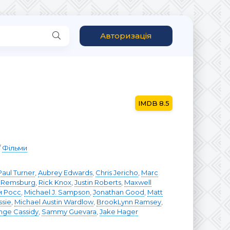
Авторизація
8.5
/
Фільми
Paul Turner
,
Aubrey Edwards
,
Chris Jericho
,
Marc
 Remsburg
,
Rick Knox
,
Justin Roberts
,
Maxwell
 Росс
,
Michael J. Sampson
,
Jonathan Good
,
Matt
ssie
,
Michael Austin Wardlow
,
BrookLynn Ramsey
,
nge Cassidy
,
Sammy Guevara
,
Jake Hager