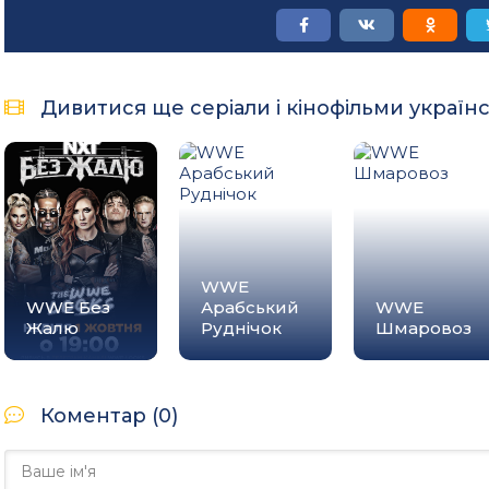
Дивитися ще серіали і кінофільми україн
WWE
WWE Без
Арабський
WWE
Жалю
Руднічок
Шмаровоз
Коментар (0)