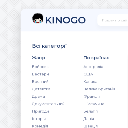
KINOGO
Всі категорії
Жанр
По країнах
Бойовик
Австралія
Вестерн
США
Воєнний
Канада
Детектив
Велика Британія
Драма
Франція
Документальний
Німеччина
Пригоди
Бельгія
Історія
Данія
Комедія
Швеція