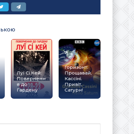
ською
Горизонт:
Луї Сі Кей:
Прощавай,
Поверненн
Кассіні.
я до
Привіт,
Гардену
Сатурн!