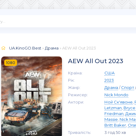
UA.KinoGO.Best
»
Драма
» AEW All Out 2023
AEW All Out 2023
1080
Країна:
США
Рік:
2023
Жанр:
Драма
/
Спорт
Режисер:
Nick Mondo
Актори:
Ной Ск'явоне
,
Letzman
,
Bryce
Friedman
,
Джим
Massie
,
Nick Ma
Britt Baker
,
Ora
Тривалість:
3 год 50 хв