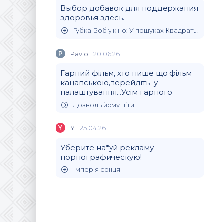
Выбор добавок для поддержания
здоровья здесь.
Губка Боб у кіно: У пошуках Квадратних Штанів
P
Pavlo
20.06.26
Гарний фільм, хто пише що фільм
кацапською,перейдіть у
налаштування...Усім гарного
Дозволь йому піти
Y
Y
25.04.26
Уберите на*уй рекламу
порнографическую!
Імперія сонця