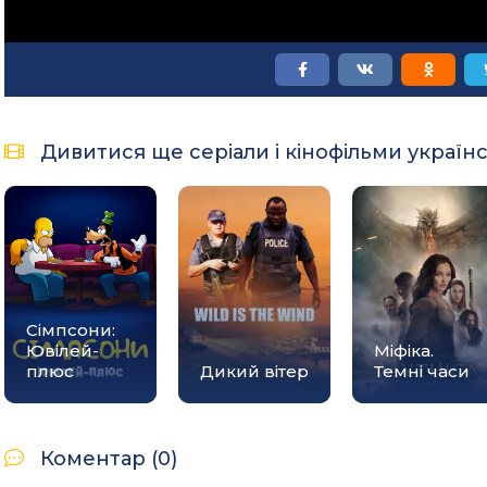
Дивитися ще серіали і кінофільми україн
Сімпсони:
Ювілей-
Міфіка.
плюс
Дикий вітер
Темні часи
Коментар (0)