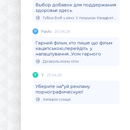
Выбор добавок для поддержания
здоровья здесь.
Губка Боб у кіно: У пошуках Квадратних Штанів
P
Pavlo
20.06.26
Гарний фільм, хто пише що фільм
кацапською,перейдіть у
налаштування...Усім гарного
Дозволь йому піти
Y
Y
25.04.26
Уберите на*уй рекламу
порнографическую!
Імперія сонця