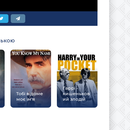
ською
Гаррі -
Тобі відоме
кишеньков
моє ім'я
ий злодій