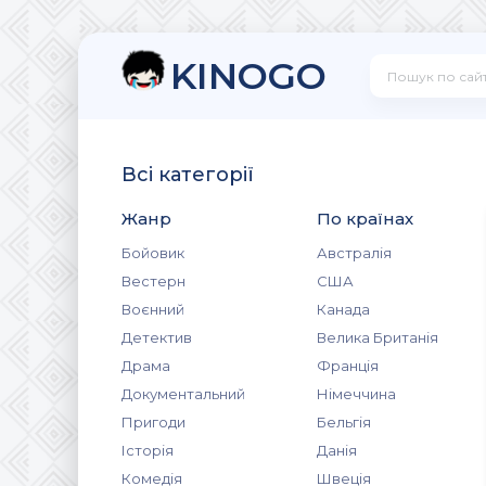
KINOGO
Всі категорії
Жанр
По країнах
Бойовик
Австралія
Вестерн
США
Воєнний
Канада
Детектив
Велика Британія
Драма
Франція
Документальний
Німеччина
Пригоди
Бельгія
Історія
Данія
Комедія
Швеція