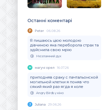
Останні коментарі
P
Peter
06.08.26
Я пишаюсь цією молодою
дівчиною яка переборола страх та
здійснила свою мрію
Незламний дух
М
магучi орел
16.07.26
приподняв сраку с пачтальонской
могильной клетки я поняв что
сякий який раз ягда я коле
Angry Birds у кіно
J
Juliana
29.06.26