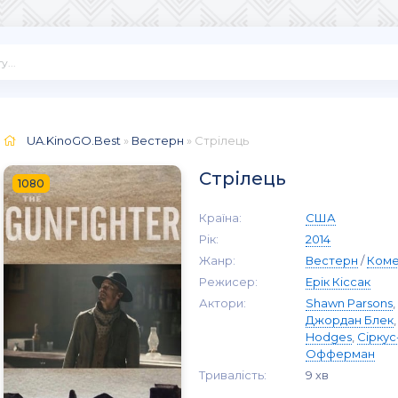
UA.KinoGO.Best
»
Вестерн
» Стрілець
Стрілець
1080
Країна:
США
Рік:
2014
Жанр:
Вестерн
/
Коме
Режисер:
Ерік Кіссак
Актори:
Shawn Parsons
,
Джордан Блек
Hodges
,
Сірку
Офферман
Тривалість:
9 хв