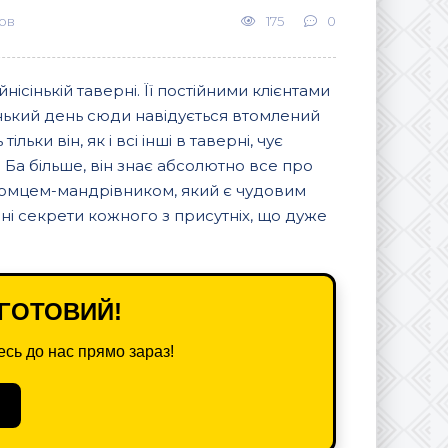
ов
175
0
нісінькій таверні. Її постійними клієнтами
сінький день сюди навідується втомлений
ьки він, як і всі інші в таверні, чує
 Ба більше, він знає абсолютно все про
айомцем-мандрівником, який є чудовим
дні секрети кожного з присутніх, що дуже
ГОТОВИЙ!
сь до нас прямо зараз!