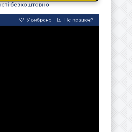
ості безкоштовно
У вибране
Не працює?