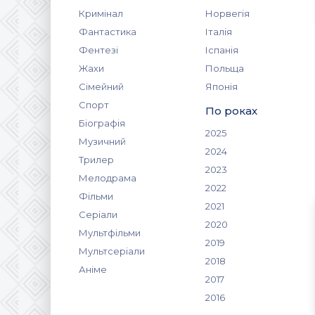
Кримінал
Норвегія
Фантастика
Італія
Фентезі
Іспанія
Жахи
Польща
Сімейний
Японія
Спорт
По роках
Біографія
2025
Музичний
2024
Трилер
2023
Мелодрама
2022
Фільми
2021
Серіали
2020
Мультфільми
2019
Мультсеріали
2018
Аніме
2017
2016