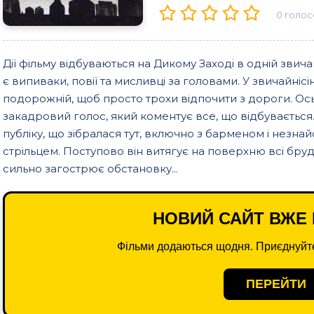
0
голос
Дії фільму відбуваються на Дикому Заході в одній звичай
є випиваки, повії та мисливці за головами. У звичайні
подорожній, щоб просто трохи відпочити з дороги. Ось тіл
закадровий голос, який коментує все, що відбувається.
публіку, що зібралася тут, включно з барменом і незн
стрільцем. Поступово він витягує на поверхню всі бру
сильно загострює обстановку...
НОВИЙ САЙТ ВЖЕ 
Фільми додаються щодня. Приєднуйте
ПЕРЕЙТИ