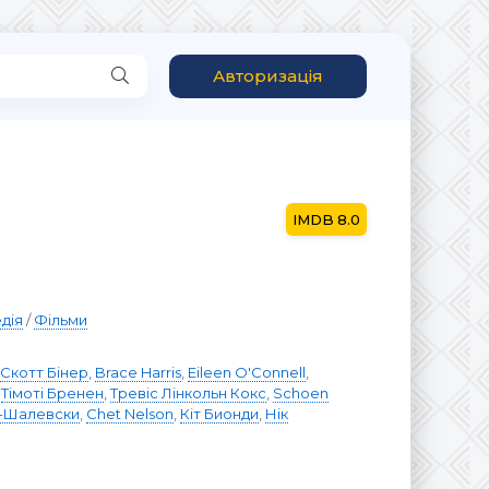
Авторизація
8.0
дія
/
Фільми
Скотт Бінер
,
Brace Harris
,
Eileen O'Connell
,
,
Тімоті Бренен
,
Тревіс Лінкольн Кокс
,
Schoen
с-Шалевски
,
Chet Nelson
,
Кіт Бионди
,
Нік