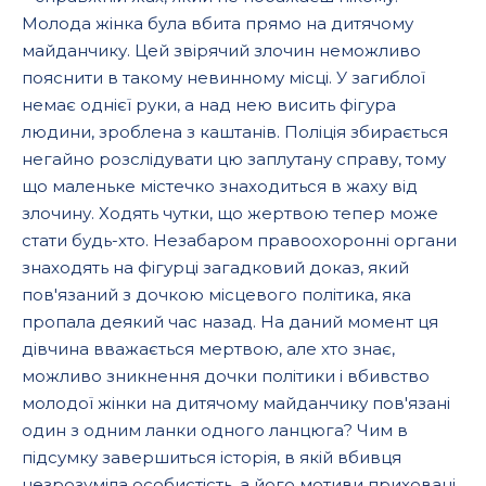
Молода жінка була вбита прямо на дитячому
майданчику. Цей звірячий злочин неможливо
пояснити в такому невинному місці. У загиблої
немає однієї руки, а над нею висить фігура
людини, зроблена з каштанів. Поліція збирається
негайно розслідувати цю заплутану справу, тому
що маленьке містечко знаходиться в жаху від
злочину. Ходять чутки, що жертвою тепер може
стати будь-хто. Незабаром правоохоронні органи
знаходять на фігурці загадковий доказ, який
пов'язаний з дочкою місцевого політика, яка
пропала деякий час назад. На даний момент ця
дівчина вважається мертвою, але хто знає,
можливо зникнення дочки політики і вбивство
молодої жінки на дитячому майданчику пов'язані
один з одним ланки одного ланцюга? Чим в
підсумку завершиться історія, в якій вбивця
незрозуміла особистість, а його мотиви приховані