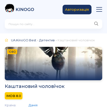
KINOGO
Авторизація
UA.KinoGO.Best
»
Детектив
» Каштановий чоловічок
1080
Каштановий чоловічок
8.0
Країна:
Данія