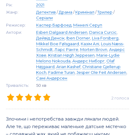
Рік:
2021
Жанр:
Детектив
/
Драма
/
Кримінал
/
Трилер
/
Серіали
Режисер:
Каспер Барфоед
,
Міккелі Серуп
Актори:
Esben Dalgaard Andersen
,
Danica Curcic
,
Дейвід Денсік
,
Iben Dorner
,
Liva Forsberg
,
Mikkel Boe Følsgaard
,
Казім Алі
,
Louis Næss-
Schmidt
,
Ларс Ранте
,
Morten Brovn
,
Андерс
Хове
,
Kristian Høgh Jeppesen
,
Marie-Lydie
Melono Nokouda
,
Андерс Ниборг
,
Olaf
Højgaard
,
Arian Kashef
,
Christiane Gjellerup
Koch
,
Fadime Turan
,
Jesper Ole Feit Andersen
,
Самі Андерсен
Тривалість:
50 хв
2
голоса
Злочини і непотребства завжди лякали людей.
Але те, що переживає маленьке датське містечко
– справжній жах, який не побажаєш нікому.