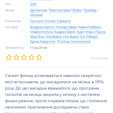
Рік:
2011
Жанр:
Детектив
/
Фантастика
/
Жахи
/
Трилер
/
Фільми
Режисер:
Гонсало Лопес-Гальєго
Актори:
Воррен Крісті
,
Ллойд Овен
,
Раян Роббінс
,
Майкл Копса
,
Ендрю Ейрлі
,
Курт Макс Рунте
,
Жан Бос
,
Кім Вайлі
,
Ної Вайлі
,
Елі Ліберт
,
Еріка Керролл
,
Thomas Greenwood
Тривалість:
1 год 26 хв
0
голосов
Сюжет фільму розвивається навколо секретної
місії астронавтів, що висадилися на місяць в 1974
році. До цієї висадки вважалося, що програма
польотів на місяць закрита у зв'язку з нестачею
фінансування, проте існувала теорія, що головною
причиною припинення досліджень стало