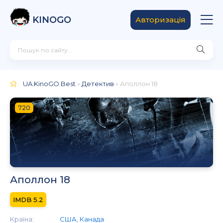
KINOGO
Авторизація
UA.KinoGO.Best
»
Детектив
» Аполлон 18
720
Аполлон 18
5.2
Країна:
США
,
Канада