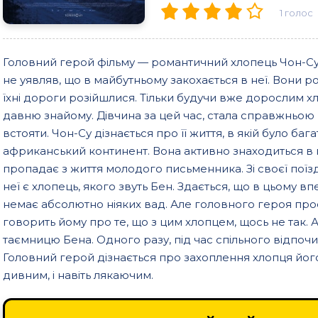
1
голос
Головний герой фільму — романтичний хлопець Чон-Су. В
не уявляв, що в майбутньому закохається в неї. Вони ро
їхні дороги розійшлися. Тільки будучи вже дорослим х
давню знайому. Дівчина за цей час, стала справжньою
встояти. Чон-Су дізнається про її життя, в якій було баг
африканський континент. Вона активно знаходиться в 
пропадає з життя молодого письменника. Зі своєї поїзд
неї є хлопець, якого звуть Бен. Здається, що в цьому вп
немає абсолютно ніяких вад. Але головного героя прос
говорить йому про те, що з цим хлопцем, щось не так. А
таємницю Бена. Одного разу, під час спільного відпочи
Головний герой дізнається про захоплення хлопця його
дивним, і навіть лякаючим.