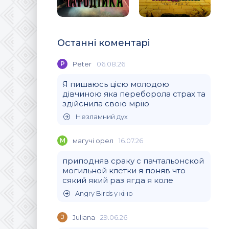
Останні коментарі
P
Peter
06.08.26
Я пишаюсь цією молодою
дівчиною яка переборола страх та
здійснила свою мрію
Незламний дух
М
магучi орел
16.07.26
приподняв сраку с пачтальонской
могильной клетки я поняв что
сякий який раз ягда я коле
Angry Birds у кіно
J
Juliana
29.06.26