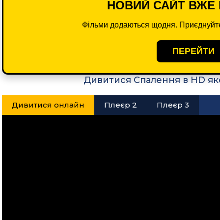
НОВИЙ САЙТ ВЖЕ 
Фільми додаються щодня. Приєднуйте
ПЕРЕЙТИ
Дивитися Спалення в HD як
Дивитися онлайн
Плеєр 2
Плеєр 3