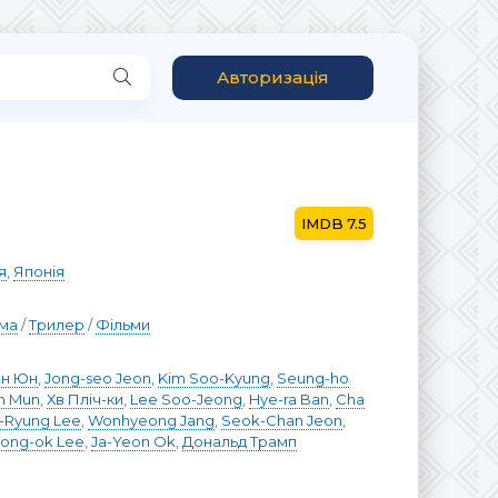
Авторизація
7.5
я
,
Японія
ма
/
Трилер
/
Фільми
ен Юн
,
Jong-seo Jeon
,
Kim Soo-Kyung
,
Seung-ho
n Mun
,
Хв Пліч-ки
,
Lee Soo-Jeong
,
Hye-ra Ban
,
Cha
-Ryung Lee
,
Wonhyeong Jang
,
Seok-Chan Jeon
,
oong-ok Lee
,
Ja-Yeon Ok
,
Дональд Трамп