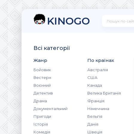
KINOGO
Всі категорії
Жанр
По країнах
Бойовик
Австралія
Вестерн
США
Воєнний
Канада
Детектив
Велика Британія
Драма
Франція
Документальний
Німеччина
Пригоди
Бельгія
Історія
Данія
Комедія
Швеція