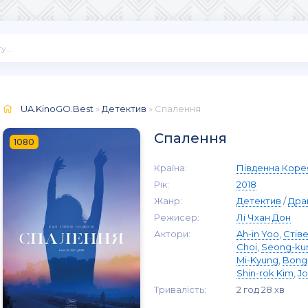
UA.KinoGO.Best
»
Детектив
» Спалення
Спалення
1080
Країна:
Південна Коре
Рік:
2018
Жанр:
Детектив
/
Дра
Режисер:
Лі Чхан Дон
Актори:
Ah-in Yoo
,
Стів
Choi
,
Seong-ku
Mi-Kyung
,
Bong
Shin-rok Kim
,
J
Тривалість:
2 год 28 хв