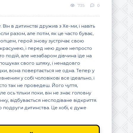
735
0
ін в дитинстві дружив з Хе-ми, і навіть
сли разом, але потім, як це часто буває,
лопцем, герой знову зустрічає свою
 красунею, і перед нею дуже непросто
ато подій, але незабаром дівчина їде на
пошуках свого шляху, і ненадовго
ки, вона повертається не одна. Тепер у
евненим у собі чоловікові все ідеально, і
то так не проведеш. Його чуття,
ле ось тільки поки, він не знає головну
нку, відбувається несподіване відкриття.
 подруги дитинства. Це хобі, є дуже