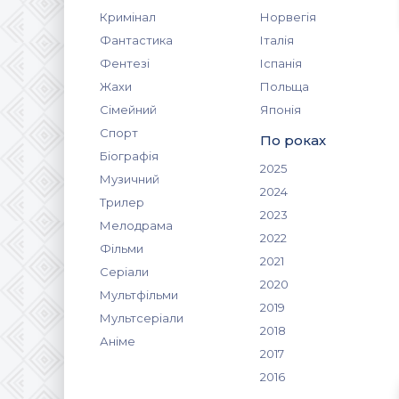
Кримінал
Норвегія
Фантастика
Італія
Фентезі
Іспанія
Жахи
Польща
Сімейний
Японія
Спорт
По роках
Біографія
2025
Музичний
2024
Трилер
2023
Мелодрама
2022
Фільми
2021
Серіали
2020
Мультфільми
2019
Мультсеріали
2018
Аніме
2017
2016