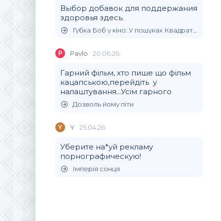
Выбор добавок для поддержания
здоровья здесь.
Губка Боб у кіно: У пошуках Квадратних Штанів
P
Pavlo
20.06.26
Гарний фільм, хто пише що фільм
кацапською,перейдіть у
налаштування...Усім гарного
Дозволь йому піти
Y
Y
25.04.26
Уберите на*уй рекламу
порнографическую!
Імперія сонця