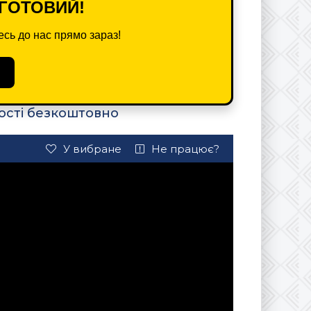
ГОТОВИЙ!
сь до нас прямо зараз!
ості безкоштовно
У вибране
Не працює?