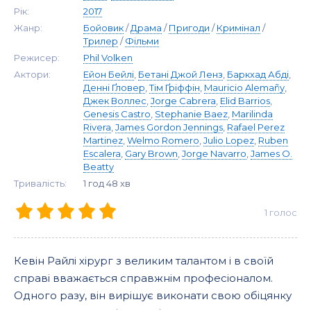
Рік:
2017
Жанр:
Бойовик
/
Драма
/
Пригоди
/
Кримінал
/
Трилер
/
Фільми
Режисер:
Phil Volken
Актори:
Ейон Бейлі
,
Бетані Джой Ленз
,
Баркхад Абді
,
Денні Ґловер
,
Тім Ґріффін
,
Mauricio Alemañy
,
Джек Воллес
,
Jorge Cabrera
,
Elid Barrios
,
Genesis Castro
,
Stephanie Baez
,
Marilinda
Rivera
,
James Gordon Jennings
,
Rafael Perez
Martinez
,
Welmo Romero
,
Julio Lopez
,
Ruben
Escalera
,
Gary Brown
,
Jorge Navarro
,
James O.
Beatty
Тривалість:
1 год 48 хв
1
голос
Кевін Райлі хірург з великим талантом і в своїй
справі вважається справжнім професіоналом.
Одного разу, він вирішує виконати свою обіцянку