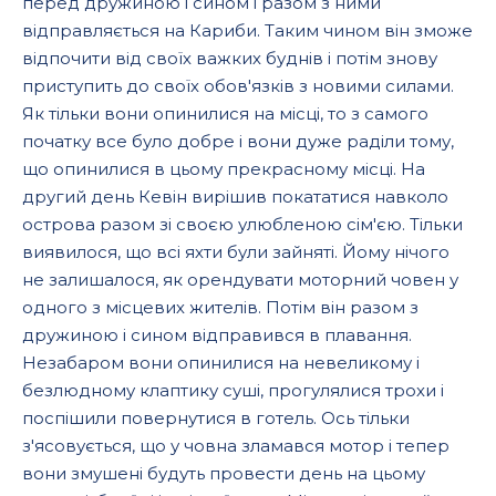
перед дружиною і сином і разом з ними
відправляється на Кариби. Таким чином він зможе
відпочити від своїх важких буднів і потім знову
приступить до своїх обов'язків з новими силами.
Як тільки вони опинилися на місці, то з самого
початку все було добре і вони дуже раділи тому,
що опинилися в цьому прекрасному місці. На
другий день Кевін вирішив покататися навколо
острова разом зі своєю улюбленою сім'єю. Тільки
виявилося, що всі яхти були зайняті. Йому нічого
не залишалося, як орендувати моторний човен у
одного з місцевих жителів. Потім він разом з
дружиною і сином відправився в плавання.
Незабаром вони опинилися на невеликому і
безлюдному клаптику суші, прогулялися трохи і
поспішили повернутися в готель. Ось тільки
з'ясовується, що у човна зламався мотор і тепер
вони змушені будуть провести день на цьому