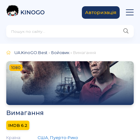
KINOGO
Авторизація
UA.KinoGO.Best
»
Бойовик
» Вимагання
1080
Вимагання
6.2
Країна:
США
,
Пуерто-Рико