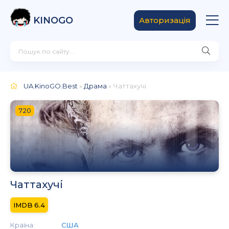
KINOGO
Авторизація
UA.KinoGO.Best
»
Драма
» Чаттахучі
720
Чаттахучі
6.4
Країна:
США