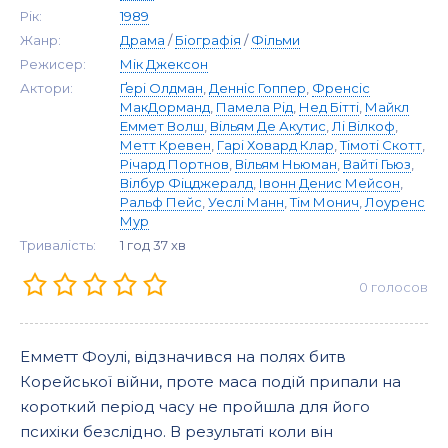
Рік:
1989
Жанр:
Драма
/
Біографія
/
Фільми
Режисер:
Мік Джексон
Актори:
Ґері Олдман
,
Денніс Гоппер
,
Френсіс
МакДорманд
,
Памела Рід
,
Нед Бітті
,
Майкл
Еммет Волш
,
Вільям Де Акутис
,
Лі Вілкоф
,
Метт Кревен
,
Гарі Ховард Клар
,
Тімоті Скотт
,
Річард Портнов
,
Вільям Ньюман
,
Вайті Гьюз
,
Вілбур Фіцджералд
,
Івонн Денис Мейсон
,
Ральф Пейс
,
Уеслі Манн
,
Тім Монич
,
Лоуренс
Мур
Тривалість:
1 год 37 хв
0
голосов
Емметт Фоулі, відзначився на полях битв
Корейської війни, проте маса подій припали на
короткий період часу не пройшла для його
психіки безслідно. В результаті коли він