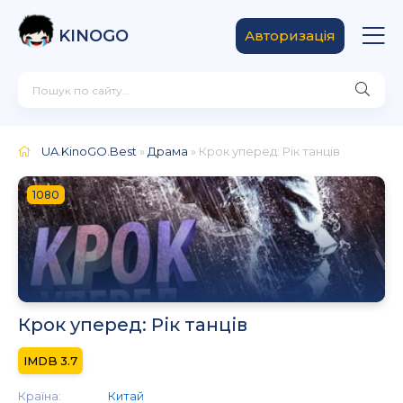
KINOGO
Авторизація
UA.KinoGO.Best
»
Драма
» Крок уперед: Рік танців
1080
Крок уперед: Рік танців
3.7
Країна:
Китай