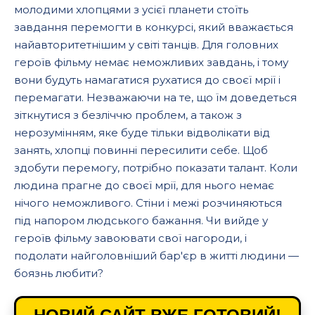
молодими хлопцями з усієї планети стоїть
завдання перемогти в конкурсі, який вважається
найавторитетнішим у світі танців. Для головних
героїв фільму немає неможливих завдань, і тому
вони будуть намагатися рухатися до своєї мрії і
перемагати. Незважаючи на те, що їм доведеться
зіткнутися з безліччю проблем, а також з
нерозумінням, яке буде тільки відволікати від
занять, хлопці повинні пересилити себе. Щоб
здобути перемогу, потрібно показати талант. Коли
людина прагне до своєї мрії, для нього немає
нічого неможливого. Стіни і межі розчиняються
під напором людського бажання. Чи вийде у
героїв фільму завоювати свої нагороди, і
подолати найголовніший бар'єр в житті людини —
боязнь любити?