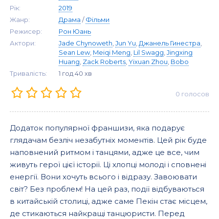
Рік:
2019
Жанр:
Драма
/
Фільми
Режисер:
Рон Юань
Актори:
Jade Chynoweth
,
Jun Yu
,
Джанель Гинестра
,
Sean Lew
,
Meiqi Meng
,
Lil Swagg
,
Jingxing
Huang
,
Zack Roberts
,
Yixuan Zhou
,
Bobo
Тривалість:
1 год 40 хв
0
голосов
Додаток популярної франшизи, яка подарує
глядачам безліч незабутніх моментів. Цей рік буде
наповнений ритмом і танцями, адже це все, чим
живуть герої цієї історії. Ці хлопці молоді і сповнені
енергії. Вони хочуть всього і відразу. Завоювати
світ? Без проблем! На цей раз, події відбуваються
в китайській столиці, адже саме Пекін стає місцем,
де стикаються найкращі танцюристи. Перед