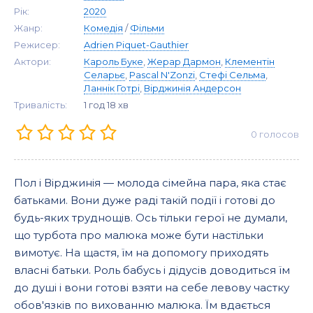
Рік:
2020
Жанр:
Комедія
/
Фільми
Режисер:
Adrien Piquet-Gauthier
Актори:
Кароль Буке
,
Жерар Дармон
,
Клементін
Селарьє
,
Pascal N'Zonzi
,
Стефі Сельма
,
Ланнік Готрі
,
Вірджинія Андерсон
Тривалість:
1 год 18 хв
0
голосов
Пол і Вірджинія — молода сімейна пара, яка стає
батьками. Вони дуже раді такій події і готові до
будь-яких труднощів. Ось тільки герої не думали,
що турбота про малюка може бути настільки
вимотує. На щастя, їм на допомогу приходять
власні батьки. Роль бабусь і дідусів доводиться їм
до душі і вони готові взяти на себе левову частку
обов'язків по вихованню малюка. Їм вдається