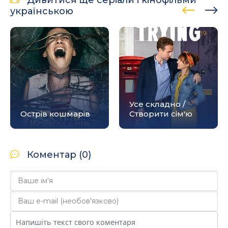
Дивитися ще серіали і кінофільми
українською
Усе складно /
Острів кошмарів
Створити сім'ю
Коментар (0)