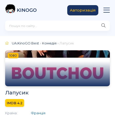
KINOGO
Авторизація
UA.KinoGO.Best
»
Комедія
» Лапусик
1080
Лапусик
4.2
Країна:
Франція