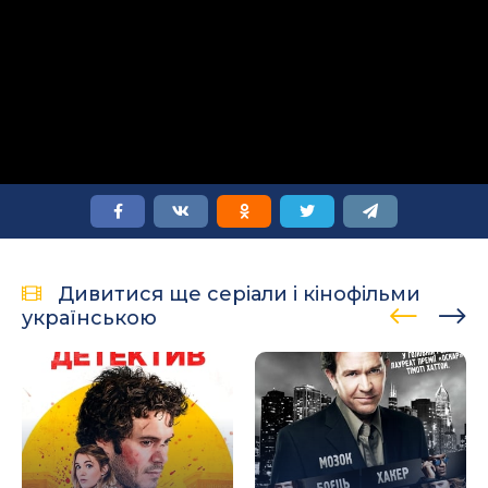
Дивитися ще серіали і кінофільми
українською