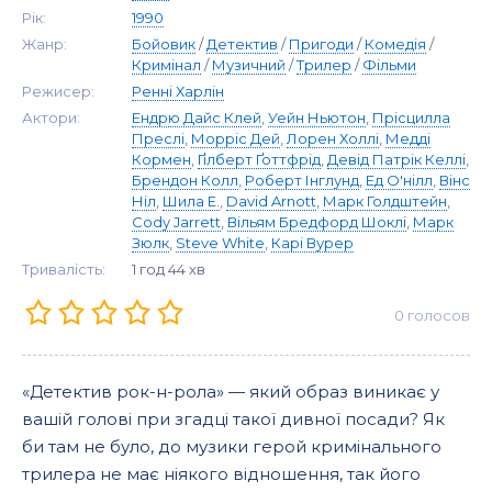
Рік:
1990
Жанр:
Бойовик
/
Детектив
/
Пригоди
/
Комедія
/
Кримінал
/
Музичний
/
Трилер
/
Фільми
Режисер:
Ренні Харлін
Актори:
Ендрю Дайс Клей
,
Уейн Ньютон
,
Прісцилла
Преслі
,
Морріс Дей
,
Лорен Холлі
,
Медді
Кормен
,
Ґілберт Ґоттфрід
,
Девід Патрік Келлі
,
Брендон Колл
,
Роберт Інглунд
,
Ед О'нілл
,
Вінс
Ніл
,
Шила Е.
,
David Arnott
,
Марк Голдштейн
,
Cody Jarrett
,
Вільям Бредфорд Шоклі
,
Марк
Зюлк
,
Steve White
,
Карі Вурер
Тривалість:
1 год 44 хв
0
голосов
«Детектив рок-н-рола» — який образ виникає у
вашій голові при згадці такої дивної посади? Як
би там не було, до музики герой кримінального
трилера не має ніякого відношення, так його