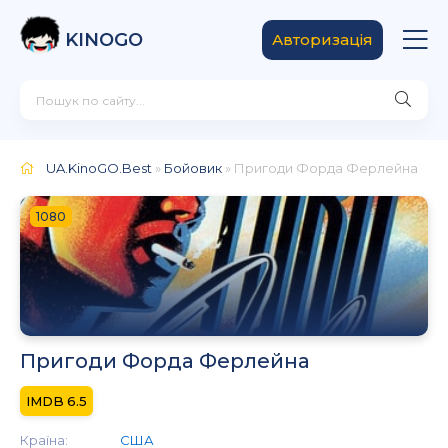
KINOGO
Авторизація
UA.KinoGO.Best
»
Бойовик
» Пригоди Форда Ферлейна
1080
Пригоди Форда Ферлейна
6.5
Країна:
США