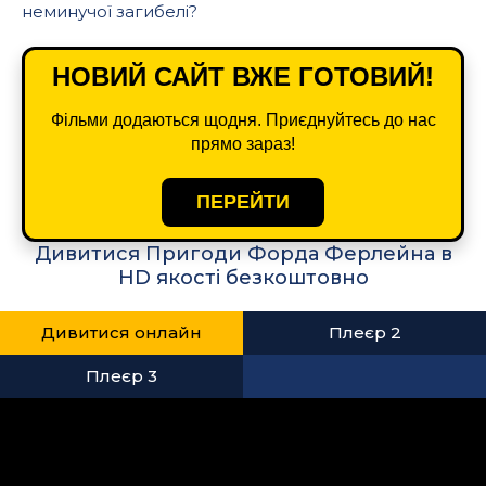
неминучої загибелі?
НОВИЙ САЙТ ВЖЕ ГОТОВИЙ!
Фільми додаються щодня. Приєднуйтесь до нас
прямо зараз!
ПЕРЕЙТИ
Дивитися Пригоди Форда Ферлейна в
HD якості безкоштовно
Дивитися онлайн
Плеєр 2
Плеєр 3