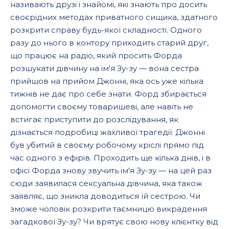
називають друзі і знайомі, які знають про досить
своєрідних методах приватного сищика, здатного
розкрити справу будь-якої складності. Одного
разу до нього в контору приходить старий друг,
що працює на радіо, який просить Форда
розшукати дівчину на ім'я Зу-зу — вона сестра
прийшов на прийом Джонні, яка ось уже кілька
тижнів не дає про себе знати. Форд збирається
допомогти своєму товаришеві, але навіть не
встигає приступити до розслідування, як
дізнається подробиці жахливої трагедії: Джонні
був убитий в своєму робочому кріслі прямо під
час одного з ефірів. Проходить ще кілька днів, і в
офісі Форда знову звучить ім'я Зу-зу — на цей раз
сюди заявилася сексуальна дівчина, яка також
заявляє, що зникла доводиться їй сестрою. Чи
зможе чоловік розкрити таємницю викрадення
загадкової Зу-зу? Чи врятує свою нову клієнтку від