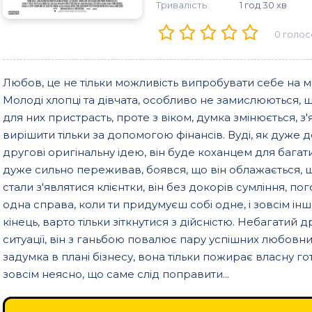
Тривалість:
1 год 30 хв
0
голос
Любов, це не тільки можливість випробувати себе на мі
Молоді хлопці та дівчата, особливо не замислюються, 
для них пристрасть, проте з віком, думка змінюється, з'
вирішити тільки за допомогою фінансів. Вуді, як дуже
другові оригінальну ідею, він буде коханцем для багат
дуже сильно переживав, боявся, що він облажається, що
стали з'являтися клієнтки, він без докорів сумління, по
одна справа, коли ти придумуєш собі одне, і зовсім ін
кінець, варто тільки зіткнутися з дійсністю. Небагатий д
ситуації, він з ганьбою повалює пару успішних любовних
задумка в плані бізнесу, вона тільки пожирає власну гот
зовсім неясно, що саме слід поправити...