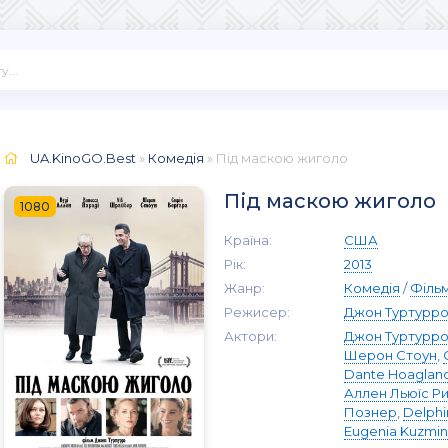
UA.KinoGO.Best
»
Комедія
» Під маскою жиголо
Під маскою жиголо
1080
Країна:
США
Рік:
2013
Жанр:
Комедія
/
Філь
Режисер:
Джон Туртурр
Актори:
Джон Туртурр
Шерон Стоун
,
Dante Hoaglan
Аллен Льюїс Р
Познер
,
Delphi
Eugenia Kuzmi