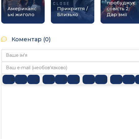
пробуджує
Американс
Прикриття /
совість 2:
ькі жиголо
Близько
Дар змії
Коментар (0)