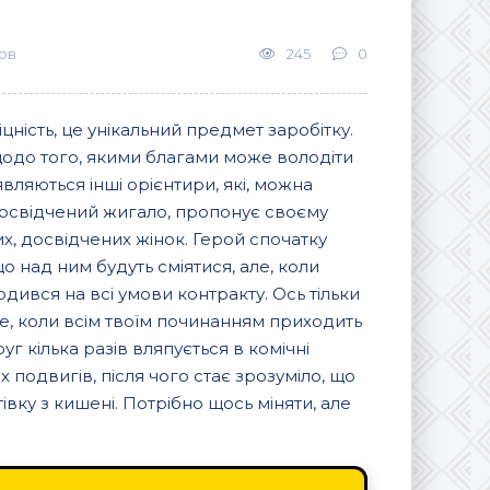
ов
245
0
цність, це унікальний предмет заробітку.
щодо того, якими благами може володіти
являються інші орієнтири, які, можна
 досвідчений жигало, пропонує своєму
их, досвідчених жінок. Герой спочатку
 над ним будуть сміятися, але, коли
годився на всі умови контракту. Ось тільки
ше, коли всім твоїм починанням приходить
руг кілька разів вляпується в комічні
 подвигів, після чого стає зрозуміло, що
івку з кишені. Потрібно щось міняти, але