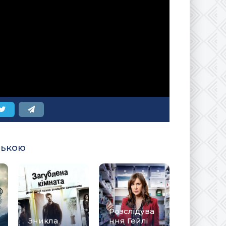
ською
Розслідува
Зникла
ння Гейлі