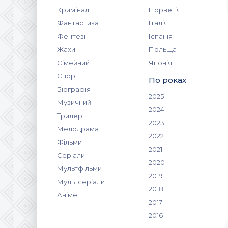
Кримінал
Норвегія
Фантастика
Італія
Фентезі
Іспанія
Жахи
Польща
Сімейний
Японія
Спорт
По роках
Біографія
2025
Музичний
2024
Трилер
2023
Мелодрама
2022
Фільми
2021
Серіали
2020
Мультфільми
2019
Мультсеріали
2018
Аніме
2017
2016