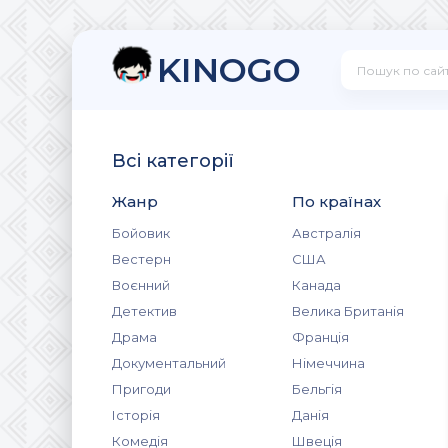
KINOGO
Всі категорії
Жанр
По країнах
Бойовик
Австралія
Вестерн
США
Воєнний
Канада
Детектив
Велика Британія
Драма
Франція
Документальний
Німеччина
Пригоди
Бельгія
Історія
Данія
Комедія
Швеція