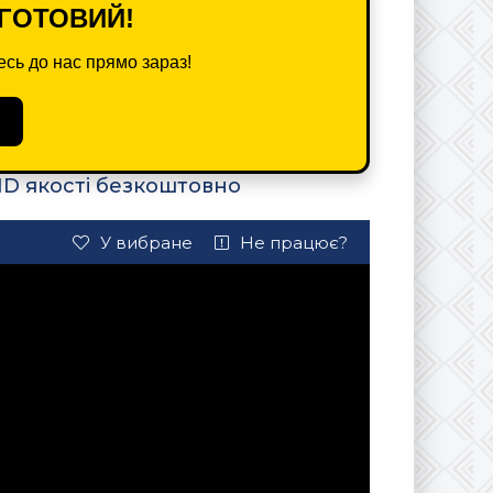
ГОТОВИЙ!
сь до нас прямо зараз!
HD якості безкоштовно
У вибране
Не працює?