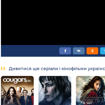
Дивитися ще серіали і кінофільми україн
Та, що