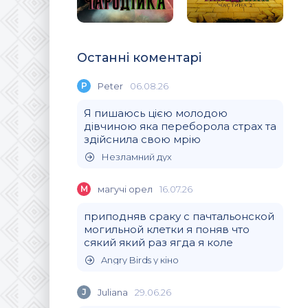
Останні коментарі
P
Peter
06.08.26
Я пишаюсь цією молодою
дівчиною яка переборола страх та
здійснила свою мрію
Незламний дух
М
магучi орел
16.07.26
приподняв сраку с пачтальонской
могильной клетки я поняв что
сякий який раз ягда я коле
Angry Birds у кіно
J
Juliana
29.06.26