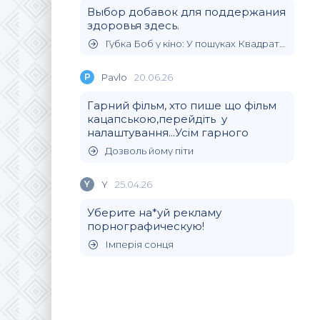
Выбор добавок для поддержания
здоровья здесь.
Губка Боб у кіно: У пошуках Квадратних Штанів
P
Pavlo
20.06.26
Гарний фільм, хто пише що фільм
кацапською,перейдіть у
налаштування...Усім гарного
Дозволь йому піти
Y
Y
25.04.26
Уберите на*уй рекламу
порнографическую!
Імперія сонця