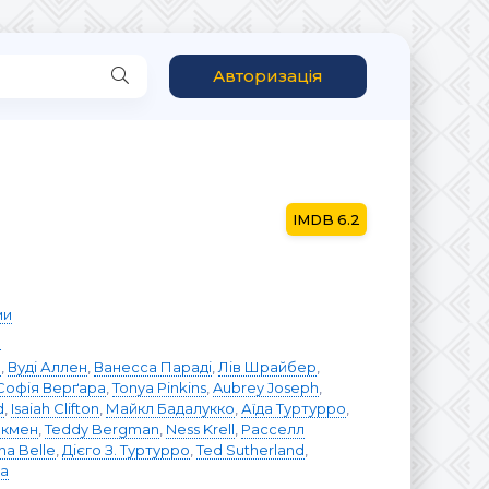
Авторизація
6.2
ми
о
о
,
Вуді Аллен
,
Ванесса Параді
,
Лів Шрайбер
,
Софія Верґара
,
Tonya Pinkins
,
Aubrey Joseph
,
d
,
Isaiah Clifton
,
Майкл Бадалукко
,
Аїда Туртурро
,
икмен
,
Teddy Bergman
,
Ness Krell
,
Расселл
na Belle
,
Дієго З. Туртурро
,
Ted Sutherland
,
na