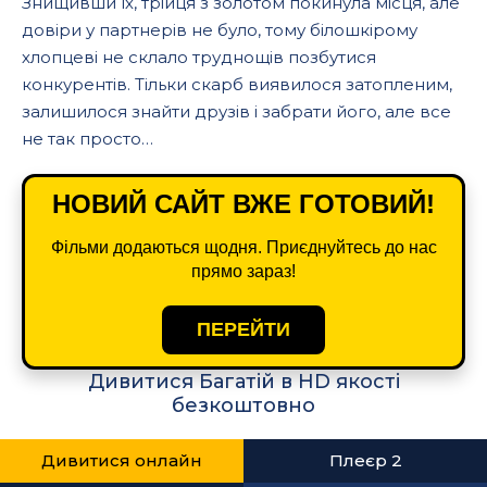
Знищивши їх, трійця з золотом покинула місця, але
довіри у партнерів не було, тому білошкірому
хлопцеві не склало труднощів позбутися
конкурентів. Тільки скарб виявилося затопленим,
залишилося знайти друзів і забрати його, але все
не так просто…
НОВИЙ САЙТ ВЖЕ ГОТОВИЙ!
Фільми додаються щодня. Приєднуйтесь до нас
прямо зараз!
ПЕРЕЙТИ
Дивитися Багатій в HD якості
безкоштовно
Дивитися онлайн
Плеєр 2