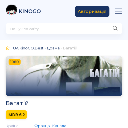
KINOGO
Авторизація
UA.KinoGO.Best
»
Драма
» Багатій
1080
Багатій
6.2
Країна:
Франція
,
Канада