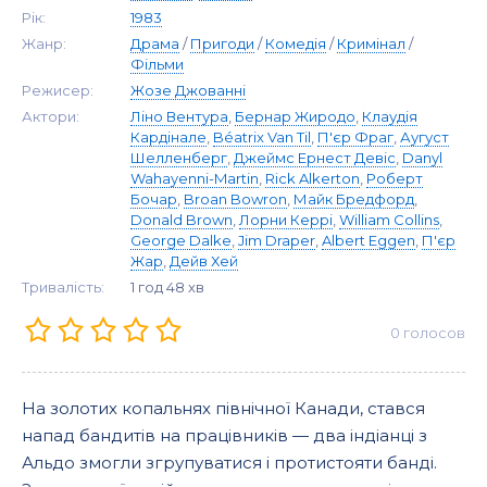
Рік:
1983
Жанр:
Драма
/
Пригоди
/
Комедія
/
Кримінал
/
Фільми
Режисер:
Жозе Джованні
Актори:
Ліно Вентура
,
Бернар Жиродо
,
Клаудія
Кардінале
,
Béatrix Van Til
,
П'єр Фраг
,
Аугуст
Шелленберг
,
Джеймс Ернест Девіс
,
Danyl
Wahayenni-Martin
,
Rick Alkerton
,
Роберт
Бочар
,
Broan Bowron
,
Майк Бредфорд
,
Donald Brown
,
Лорни Керрі
,
William Collins
,
George Dalke
,
Jim Draper
,
Albert Eggen
,
П'єр
Жар
,
Дейв Хей
Тривалість:
1 год 48 хв
0
голосов
На золотих копальнях північної Канади, стався
напад бандитів на працівників — два індіанці з
Альдо змогли згрупуватися і протистояти банді.