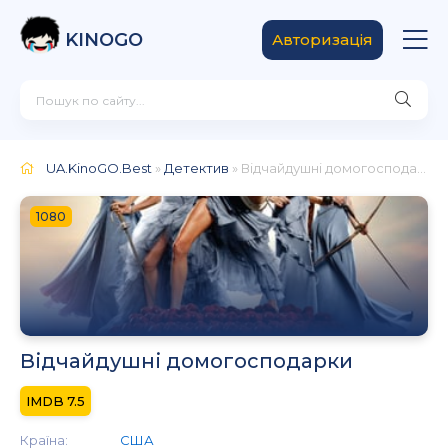
KINOGO
Авторизація
UA.KinoGO.Best
»
Детектив
» Відчайдушні домогосподарки
1080
Відчайдушні домогосподарки
7.5
Країна:
США