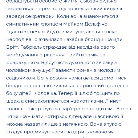
облаштувати особисте життя. Сьюзан сильно
переживає через зраду чоловіка, який кинув її
заради секретарки. Коли вона знайомиться з
симпатичним хлопцем Майком Дельфіно,
здається, печалі йдуть в минуле, але все псує
несподівано з'явилася нахабна блондинка йди
Брітт. Габріель страждає від наслідків свого
необдуманого рішення – вийти заміж за
розрахунком. Відсутність духовного зв'язку з
чоловіком змушує її завести роман з молодим
садівником. Брі у всьому намагається домогтися
бездоганності, що викликає серйозний протест з
боку дітей і чоловіка. Тепер її шлюб тріщить по
швах, а син захоплюється наркотиками. Ліннет
колись пожертвувала кар'єрою заради сім'ї. Зараз
ця жінка – мати чотирьох дітей, але щасливою її
можна назвати лише з натяжкою. Вона з тугою
згадує про минулі часи і заздрить коханому,