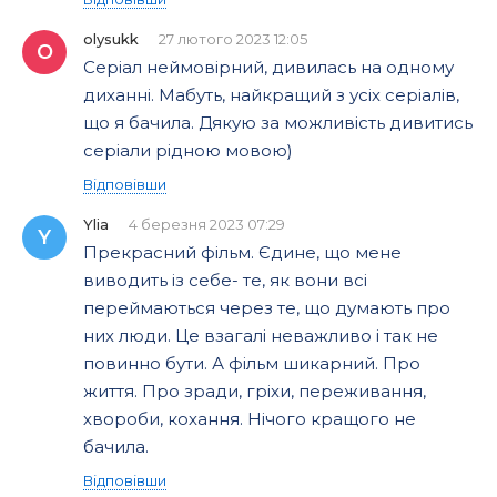
olysukk
27 лютого 2023 12:05
O
Серіал неймовірний, дивилась на одному
диханні. Мабуть, найкращий з усіх серіалів,
що я бачила. Дякую за можливість дивитись
серіали рідною мовою)
Відповівши
Ylia
4 березня 2023 07:29
Y
Прекрасний фільм. Єдине, що мене
виводить із себе- те, як вони всі
переймаються через те, що думають про
них люди. Це взагалі неважливо і так не
повинно бути. А фільм шикарний. Про
життя. Про зради, гріхи, переживання,
хвороби, кохання. Нічого кращого не
бачила.
Відповівши