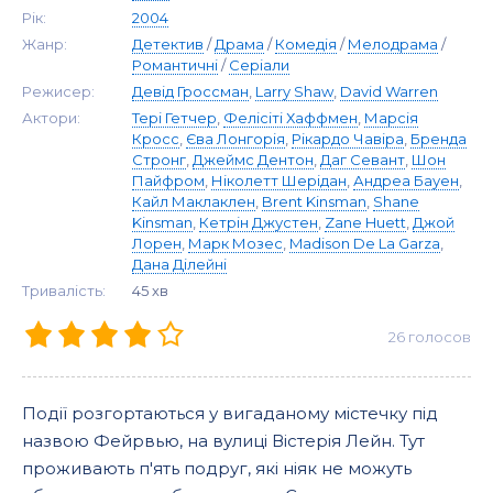
Рік:
2004
Жанр:
Детектив
/
Драма
/
Комедія
/
Мелодрама
/
Романтичні
/
Серіали
Режисер:
Девід Гроссман
,
Larry Shaw
,
David Warren
Актори:
Тері Гетчер
,
Фелісіті Хаффмен
,
Марсія
Кросс
,
Єва Лонгорія
,
Рікардо Чавіра
,
Бренда
Стронг
,
Джеймс Дентон
,
Даг Севант
,
Шон
Пайфром
,
Ніколетт Шерідан
,
Андреа Бауен
,
Кайл Маклаклен
,
Brent Kinsman
,
Shane
Kinsman
,
Кетрін Джустен
,
Zane Huett
,
Джой
Лорен
,
Марк Мозес
,
Madison De La Garza
,
Дана Ділейні
Тривалість:
45 хв
26
голосов
Події розгортаються у вигаданому містечку під
назвою Фейрвью, на вулиці Вістерія Лейн. Тут
проживають п'ять подруг, які ніяк не можуть