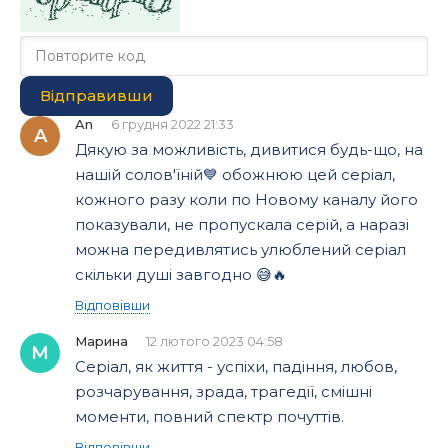
Відправивши
An
6 грудня 2022 21:33
A
Дякую за можливість, дивитися будь-що, на
нашій солов'їній💙 обожнюю цей серіал,
кожного разу коли по Новому каналу його
показували, не пропускала серій, а наразі
можна передивлятись улюблений серіал
скільки душі завгодно 😅🔥
Відповівши
Марина
12 лютого 2023 04:58
М
Серіал, як життя - успіхи, падіння, любов,
розчарування, зрада, трагедії, смішні
моменти, повний спектр почуттів.
Відповівши