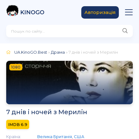
KINOGO
Авторизація
UA.KinoGO.Best
»
Драма
» 7 днів і ночей з Мерилін
1080
7 днів і ночей з Мерилін
6.9
Країна:
Велика Британія
,
США