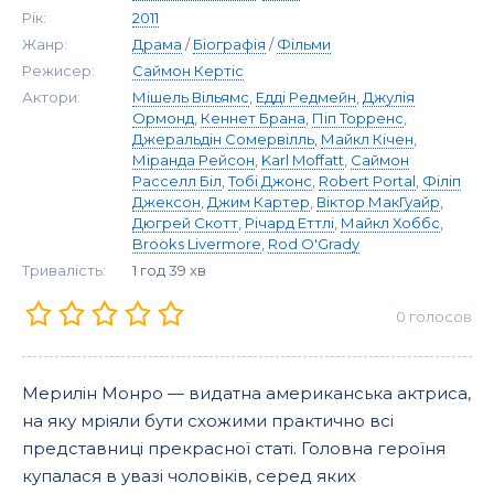
Рік:
2011
Жанр:
Драма
/
Біографія
/
Фільми
Режисер:
Саймон Кертіс
Актори:
Мішель Вільямс
,
Едді Редмейн
,
Джулія
Ормонд
,
Кеннет Брана
,
Піп Торренс
,
Джеральдін Сомервілль
,
Майкл Кічен
,
Міранда Рейсон
,
Karl Moffatt
,
Саймон
Расселл Біл
,
Тобі Джонс
,
Robert Portal
,
Філіп
Джексон
,
Джим Картер
,
Віктор МакГуайр
,
Дюгрей Скотт
,
Річард Еттлі
,
Майкл Хоббс
,
Brooks Livermore
,
Rod O'Grady
Тривалість:
1 год 39 хв
0
голосов
Мерилін Монро — видатна американська актриса,
на яку мріяли бути схожими практично всі
представниці прекрасної статі. Головна героїня
купалася в увазі чоловіків, серед яких