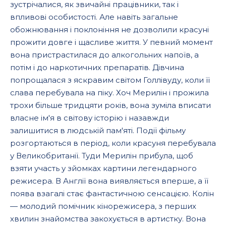
зустрічалися, як звичайні працівники, так і
впливові особистості. Але навіть загальне
обожнювання і поклоніння не дозволили красуні
прожити довге і щасливе життя. У певний момент
вона пристрастилася до алкогольних напоїв, а
потім і до наркотичних препаратів. Дівчина
попрощалася з яскравим світом Голлівуду, коли її
слава перебувала на піку. Хоч Мерилін і прожила
трохи більше тридцяти років, вона зуміла вписати
власне ім'я в світову історію і назавжди
залишитися в людській пам'яті. Події фільму
розгортаються в період, коли красуня перебувала
у Великобританії. Туди Мерилін прибула, щоб
взяти участь у зйомках картини легендарного
режисера. В Англії вона виявляється вперше, а її
поява взагалі стає фантастичною сенсацією. Колін
— молодий помічник кінорежисера, з перших
хвилин знайомства закохується в артистку. Вона