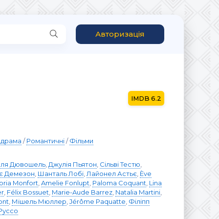
Авторизація
6.2
драма
/
Романтичні
/
Фільми
оля Дювошель
,
Джулія Пьятон
,
Сільві Тестю
,
є Демезон
,
Шанталь Лобі
,
Лайонел Астьє
,
Ève
oria Monfort
,
Amelie Fonlupt
,
Paloma Coquant
,
Lina
r
,
Félix Bossuet
,
Marie-Aude Barrez
,
Natalia Martini
,
ont
,
Мішель Мюллер
,
Jérôme Paquatte
,
Філіпп
Руссо