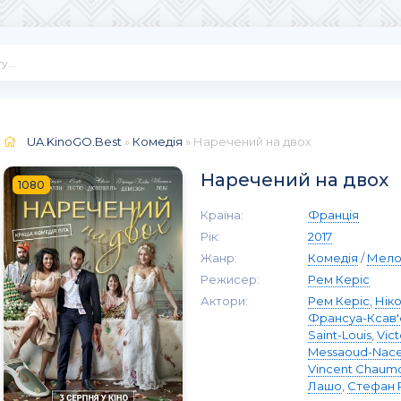
UA.KinoGO.Best
»
Комедія
» Наречений на двох
Наречений на двох
1080
Країна:
Франція
Рік:
2017
Жанр:
Комедія
/
Мело
Режисер:
Рем Керіс
Актори:
Рем Керіс
,
Нік
Франсуа-Ксав'
Saint-Louis
,
Vict
Messaoud-Nace
Vincent Chaum
Лашо
,
Стефан 