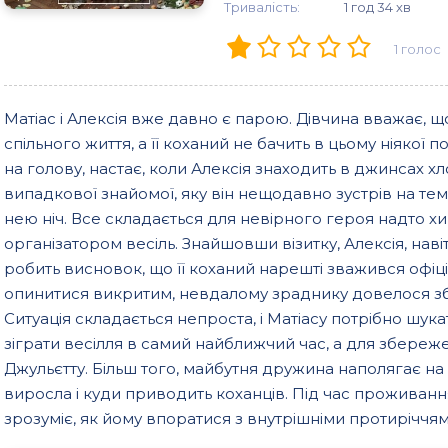
Тривалість:
1 год 34 хв
1
голос
Матіас і Алексія вже давно є парою. Дівчина вважає,
спільного життя, а її коханий не бачить в цьому ніякої п
на голову, настає, коли Алексія знаходить в джинсах х
випадкової знайомої, яку він нещодавно зустрів на тема
нею ніч. Все складається для невірного героя надто 
організатором весіль. Знайшовши візитку, Алексія, нав
робить висновок, що її коханий нарешті зважився офі
опинитися викритим, невдалому зраднику довелося зб
Ситуація складається непроста, і Матіасу потрібно шука
зіграти весілля в самий найближчий час, а для збере
Джульєтту. Більш того, майбутня дружина наполягає на
виросла і куди приводить коханців. Під час проживанн
зрозуміє, як йому впоратися з внутрішніми протиріччям