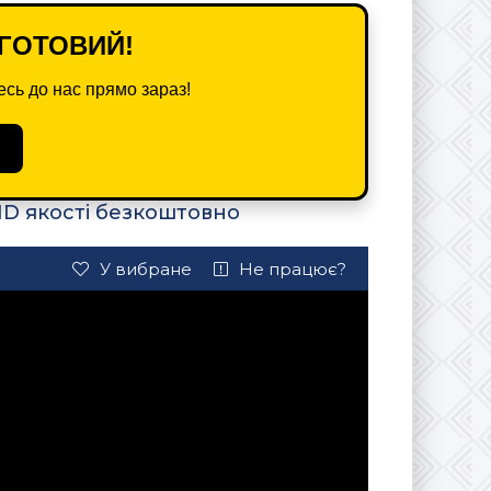
ГОТОВИЙ!
сь до нас прямо зараз!
HD якості безкоштовно
У вибране
Не працює?