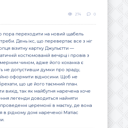
274
0
 що пора переходити на новий щабель
отреби. День ікс, що перевертає все з ніг
лопця візитну картку Джульєтти —
тичній костюмованій вечірці і провів з
химерним чином, адже його коханка є
іть не допустивши думки про зраду,
ційно оформити відносини. Щоб не
рехати, що це його таємний план.
ти вихід, так як майбутня наречена хоче
ження легенди доводиться найняти
 проведенні церемонії в маєтку, де вона
я в рідному домі нареченої Матіас
и.