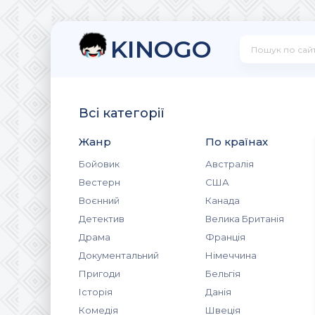
KINOGO
Всі категорії
Жанр
По країнах
Бойовик
Австралія
Вестерн
США
Воєнний
Канада
Детектив
Велика Британія
Драма
Франція
Документальний
Німеччина
Пригоди
Бельгія
Історія
Данія
Комедія
Швеція