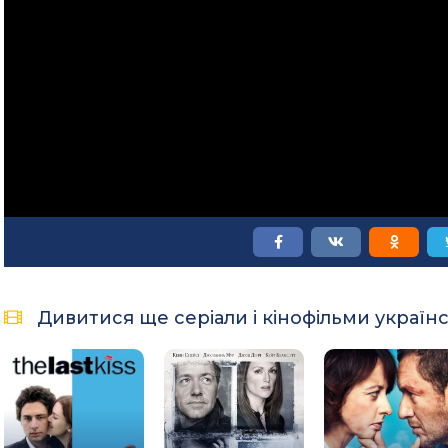
Дивитися ще серіали і кінофільми україн