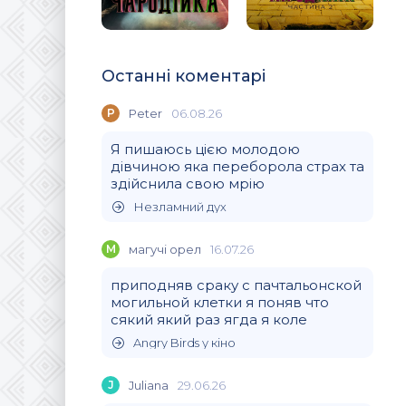
Останні коментарі
P
Peter
06.08.26
Я пишаюсь цією молодою
дівчиною яка переборола страх та
здійснила свою мрію
Незламний дух
М
магучi орел
16.07.26
приподняв сраку с пачтальонской
могильной клетки я поняв что
сякий який раз ягда я коле
Angry Birds у кіно
J
Juliana
29.06.26