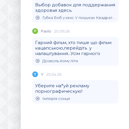
Выбор добавок для поддержания
здоровья здесь.
Губка Боб у кіно: У пошуках Квадратних Штанів
P
Pavlo
20.06.26
Гарний фільм, хто пише що фільм
кацапською,перейдіть у
налаштування...Усім гарного
Дозволь йому піти
Y
Y
25.04.26
Уберите на*уй рекламу
порнографическую!
Імперія сонця