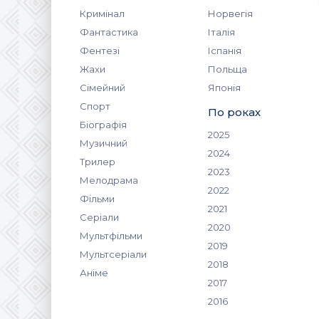
Кримінал
Норвегія
Фантастика
Італія
Фентезі
Іспанія
Жахи
Польща
Сімейний
Японія
Спорт
По роках
Біографія
2025
Музичний
2024
Трилер
2023
Мелодрама
2022
Фільми
2021
Серіали
2020
Мультфільми
2019
Мультсеріали
2018
Аніме
2017
2016