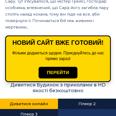
Сару. Тут з'ясувалося, що містер Грейсі, господар
особняка, впевнений, що Сара його загибла пару
століть назад кохана, тому він піде на все, аби
повернути її. Починається бій між живими і
мертвими...
НОВИЙ САЙТ ВЖЕ ГОТОВИЙ!
Фільми додаються щодня. Приєднуйтесь до нас
прямо зараз!
ПЕРЕЙТИ
Дивитися Будинок з приколами в HD
якості безкоштовно
Дивитися онлайн
Плеєр 2
Плеєр 3