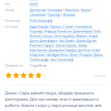
Рік:
2003
Жанр:
Детектив
/
Комедія
/
Фентезі
/
Жахи
/
Сімейний
/
Трилер
/
Фільми
Режисер:
Роб Мінкофф
Актори:
Едді Мерфі
,
Теренс Стемп
,
Натаніель
Паркер
,
Марша Томасон
,
Дженніфер Тіллі
,
Воллес Шоун
,
Dina Spybey-Waters
,
Марк
Джон Джеффріс
,
Арі Девіс
,
Джим Дуган
,
Рейчел Гарріс
,
Steve Hytner
,
Хізер
Юргенсен
,
Джеремі Говард
,
Діп Рой
,
Клей
Мартінес
,
Bridget Brno
,
Грегг Лондон
,
Джон
Олександр
,
Зек Минкофф
Тривалість:
1 год 28 хв
1
голос
Джим і Сара зайняті люди, обидва працюють
ріелторами. Для них немає нічого важливішого
роботи. Зовсім скоро у пари річниця весілля, але