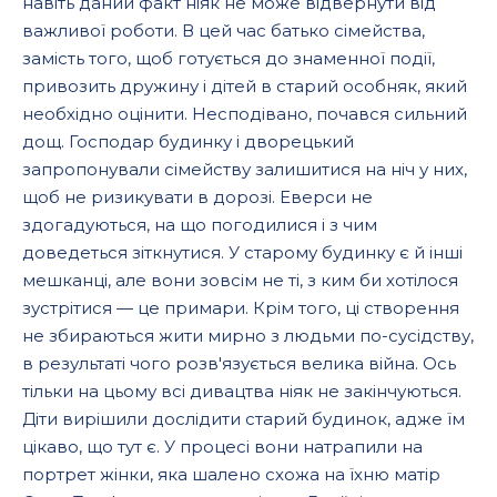
навіть даний факт ніяк не може відвернути від
важливої роботи. В цей час батько сімейства,
замість того, щоб готується до знаменної події,
привозить дружину і дітей в старий особняк, який
необхідно оцінити. Несподівано, почався сильний
дощ. Господар будинку і дворецький
запропонували сімейству залишитися на ніч у них,
щоб не ризикувати в дорозі. Еверси не
здогадуються, на що погодилися і з чим
доведеться зіткнутися. У старому будинку є й інші
мешканці, але вони зовсім не ті, з ким би хотілося
зустрітися — це примари. Крім того, ці створення
не збираються жити мирно з людьми по-сусідству,
в результаті чого розв'язується велика війна. Ось
тільки на цьому всі дивацтва ніяк не закінчуються.
Діти вирішили дослідити старий будинок, адже їм
цікаво, що тут є. У процесі вони натрапили на
портрет жінки, яка шалено схожа на їхню матір