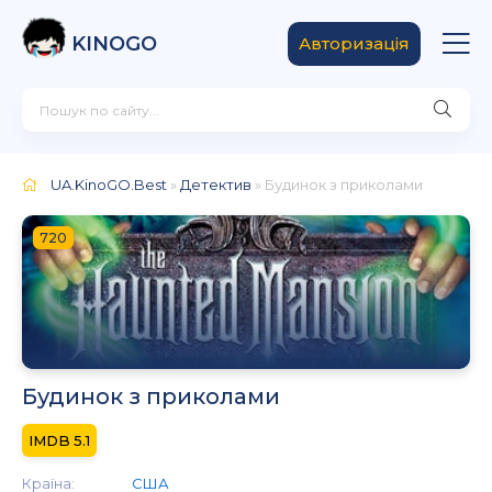
KINOGO
Авторизація
UA.KinoGO.Best
»
Детектив
» Будинок з приколами
720
Будинок з приколами
5.1
Країна:
США