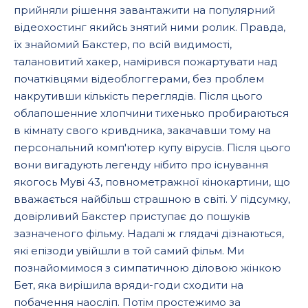
прийняли рішення завантажити на популярний
відеохостинг якийсь знятий ними ролик. Правда,
їх знайомий Бакстер, по всій видимості,
талановитий хакер, намірився пожартувати над
початківцями відеоблоггерами, без проблем
накрутивши кількість переглядів. Після цього
облапошенние хлопчини тихенько пробираються
в кімнату свого кривдника, закачавши тому на
персональний комп'ютер купу вірусів. Після цього
вони вигадують легенду нібито про існування
якогось Муві 43, повнометражної кінокартини, що
вважається найбільш страшною в світі. У підсумку,
довірливий Бакстер приступає до пошуків
зазначеного фільму. Надалі ж глядачі дізнаються,
які епізоди увійшли в той самий фільм. Ми
познайомимося з симпатичною діловою жінкою
Бет, яка вирішила вряди-годи сходити на
побачення наосліп. Потім простежимо за