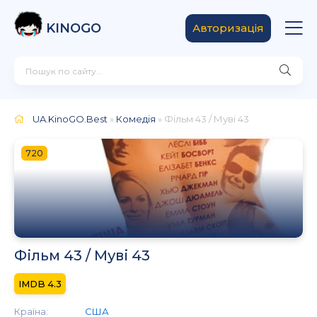
KINOGO
Авторизація
UA.KinoGO.Best
»
Комедія
» Фільм 43 / Муві 43
720
Фільм 43 / Муві 43
4.3
Країна:
США