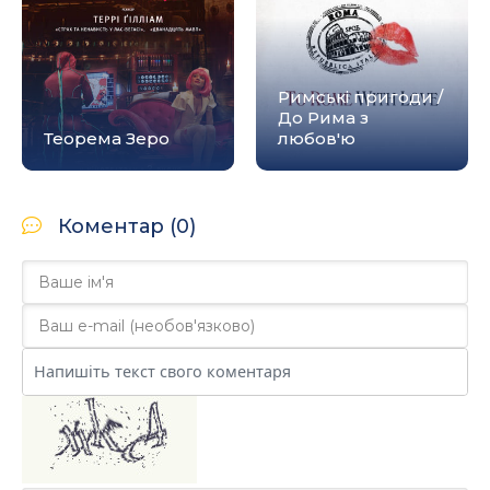
Римські пригоди /
До Рима з
Теорема Зеро
любов'ю
Коментар (0)