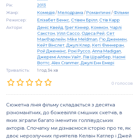
Рік:
2013
Жанр:
Комедія
/
Мелодрама
/
Романтичні
/
Фільми
Режисер:
Елізабет Бенкс
,
Стівен Брілл
,
Стів Карр
Актори:
Деніс Квейд
,
Грег Кіннер
,
Коммон
,
Чарлі
Сакстон
,
Уїлл Сассо
,
Одеса Рей
,
Сет
МакФарлейн
,
Mike Meldman
,
Г'ю Джекмен
,
Кейт Вінслет
,
Джулі Клер
,
Кеті Финнеран
,
Рой Дженкінс
,
Рокі Руссо
,
Anna Madigan
,
Джеремі Аллен Уайт
,
Лів Шрайбер
,
Наомі
Воттс
,
Alex Cranmer
,
Джулі Енн Емері
Тривалість:
1 год 34 хв
0
голосов
Сюжетна лінія фільму складається з десятка
різноманітних, до божевілля смішних скетчів, в
яких зіграли багато іменитих голлівудських
акторів. Спочатку ми дізнаємося історію про те, як
двоє нерозлучних приятелів Келвін Катлер і Джей