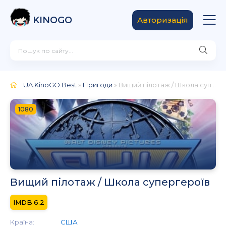
KINOGO
Авторизація
UA.KinoGO.Best
»
Пригоди
» Вищий пілотаж / Школа супергероїв
1080
Вищий пілотаж / Школа супергероїв
6.2
Країна:
США