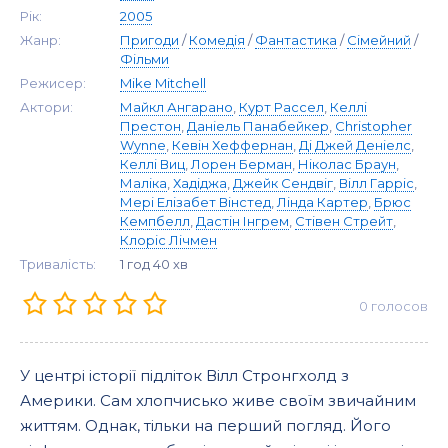
Рік:
2005
Жанр:
Пригоди
/
Комедія
/
Фантастика
/
Сімейний
/
Фільми
Режисер:
Mike Mitchell
Актори:
Майкл Ангарано
,
Курт Рассел
,
Келлі
Престон
,
Даніель Панабейкер
,
Christopher
Wynne
,
Кевін Хеффернан
,
Ді Джей Деніелс
,
Келлі Виц
,
Лорен Берман
,
Ніколас Браун
,
Маліка
,
Хадіджа
,
Джейк Сендвіг
,
Вілл Гарріс
,
Мері Елізабет Вінстед
,
Лінда Картер
,
Брюс
Кемпбелл
,
Дастін Інгрем
,
Стівен Стрейт
,
Клоріс Лічмен
Тривалість:
1 год 40 хв
0
голосов
У центрі історії підліток Вілл Стронгхолд з
Америки. Сам хлопчисько живе своїм звичайним
життям. Однак, тільки на перший погляд. Його