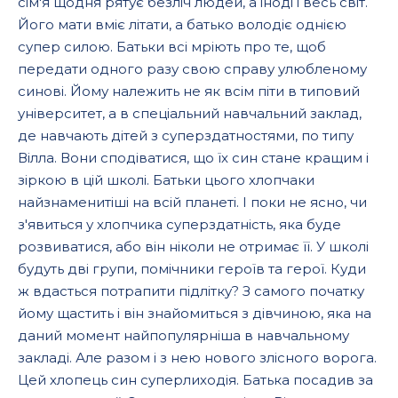
сім'я щодня рятує безліч людей, а іноді і весь світ.
Його мати вміє літати, а батько володіє однією
супер силою. Батьки всі мріють про те, щоб
передати одного разу свою справу улюбленому
синові. Йому належить не як всім піти в типовий
університет, а в спеціальний навчальний заклад,
де навчають дітей з суперздатностями, по типу
Вілла. Вони сподіватися, що їх син стане кращим і
зіркою в цій школі. Батьки цього хлопчаки
найзнаменитіші на всій планеті. І поки не ясно, чи
з'явиться у хлопчика суперздатність, яка буде
розвиватися, або він ніколи не отримає її. У школі
будуть дві групи, помічники героїв та герої. Куди
ж вдасться потрапити підлітку? З самого початку
йому щастить і він знайомиться з дівчиною, яка на
даний момент найпопулярніша в навчальному
закладі. Але разом і з нею нового злісного ворога.
Цей хлопець син суперлиходія. Батька посадив за