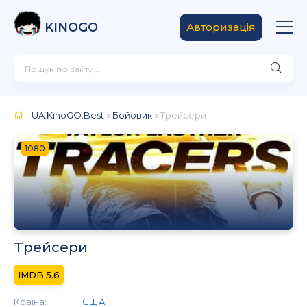
KINOGO
Авторизація
UA.KinoGO.Best
»
Бойовик
» Трейсери
1080
Трейсери
5.6
Країна:
США