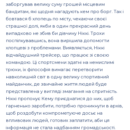
заборгував велику суму грошей місцевим
бандитам, які щодня нагадують кем про борг. Так і
бовтався б хлопець по місту, чекаючи своєї
страшної долі, якби в один прекрасний день
випадково не збив би дівчину Ніккі. Трохи
поспілкувавшись, вона вирішила допомогти
хлопцеві з проблемами. Виявляється, Ніккі
відчайдушний трейсер, що працює зі своєю
командою. Ці спортсмени здатні на немислимі
трюки, їх філософія вимагає перетворити
навколишній світ в одну велику спортивний
майданчик, де звичайне життя людей буде
представлена у вигляді змагання на спритність.
Ніккі пропонує Кему приєднатися до них, щоб
гарненько заробити, потрібно проникнути в архів,
щоб роздобути компрометуюче досьє на
впливових людей, готових заплатити, аби ця
інформація не стала надбанням громадськості.