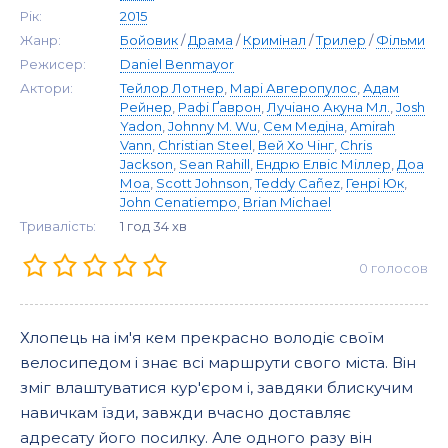
Рік:
2015
Жанр:
Бойовик
/
Драма
/
Кримінал
/
Трилер
/
Фільми
Режисер:
Daniel Benmayor
Актори:
Тейлор Лотнер
,
Марі Авгеропулос
,
Адам
Рейнер
,
Рафі Ґаврон
,
Лучіано Акуна Мл.
,
Josh
Yadon
,
Johnny M. Wu
,
Сем Медіна
,
Amirah
Vann
,
Christian Steel
,
Вей Хо Чінг
,
Chris
Jackson
,
Sean Rahill
,
Ендрю Елвіс Міллер
,
Доа
Моа
,
Scott Johnson
,
Teddy Cañez
,
Генрі Юк
,
John Cenatiempo
,
Brian Michael
Тривалість:
1 год 34 хв
0
голосов
Хлопець на ім'я кем прекрасно володіє своїм
велосипедом і знає всі маршрути свого міста. Він
зміг влаштуватися кур'єром і, завдяки блискучим
навичкам їзди, завжди вчасно доставляє
адресату його посилку. Але одного разу він