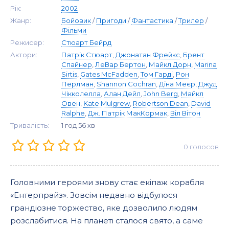
Рік:
2002
Жанр:
Бойовик
/
Пригоди
/
Фантастика
/
Трилер
/
Фільми
Режисер:
Стюарт Бейрд
Актори:
Патрік Стюарт
,
Джонатан Фрейкс
,
Брент
Спайнер
,
ЛеВар Бертон
,
Майкл Дорн
,
Marina
Sirtis
,
Gates McFadden
,
Том Гарді
,
Рон
Перлман
,
Shannon Cochran
,
Діна Меєр
,
Джуд
Чікколелла
,
Алан Дейл
,
John Berg
,
Майкл
Овен
,
Kate Mulgrew
,
Robertson Dean
,
David
Ralphe
,
Дж. Патрік МакКормак
,
Віл Вітон
Тривалість:
1 год 56 хв
0
голосов
Головними героями знову стає екіпаж корабля
«Ентерпрайз». Зовсім недавно відбулося
грандіозне торжество, яке дозволило людям
розслабитися. На планеті сталося свято, а саме