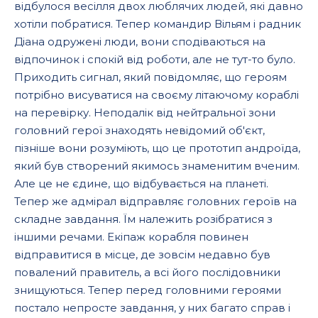
відбулося весілля двох люблячих людей, які давно
хотіли побратися. Тепер командир Вільям і радник
Діана одружені люди, вони сподіваються на
відпочинок і спокій від роботи, але не тут-то було.
Приходить сигнал, який повідомляє, що героям
потрібно висуватися на своєму літаючому кораблі
на перевірку. Неподалік від нейтральної зони
головний герої знаходять невідомий об'єкт,
пізніше вони розуміють, що це прототип андроїда,
який був створений якимось знаменитим вченим.
Але це не єдине, що відбувається на планеті.
Тепер же адмірал відправляє головних героїв на
складне завдання. Їм належить розібратися з
іншими речами. Екіпаж корабля повинен
відправитися в місце, де зовсім недавно був
повалений правитель, а всі його послідовники
знищуються. Тепер перед головними героями
постало непросте завдання, у них багато справ і