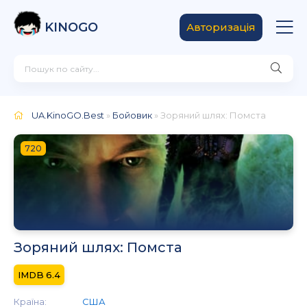
KINOGO
Авторизація
UA.KinoGO.Best
»
Бойовик
» Зоряний шлях: Помста
720
Зоряний шлях: Помста
6.4
Країна:
США