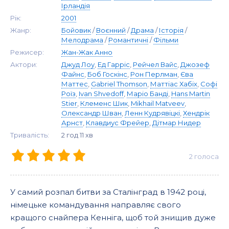
Ірландія
Рік:
2001
Жанр:
Бойовик
/
Воєнний
/
Драма
/
Історія
/
Мелодрама
/
Романтичні
/
Фільми
Режисер:
Жан-Жак Анно
Актори:
Джуд Лоу
,
Ед Гарріс
,
Рейчел Вайс
,
Джозеф
Файнс
,
Боб Госкінс
,
Рон Перлман
,
Єва
Маттес
,
Gabriel Thomson
,
Маттіас Хабіх
,
Софі
Роїз
,
Ivan Shvedoff
,
Маріо Банді
,
Hans Martin
Stier
,
Клеменс Шик
,
Mikhail Matveev
,
Олександр Шван
,
Ленн Кудрявіцкі
,
Хендрік
Арнст
,
Клавдиус Фрейер
,
Дітмар Нидер
Тривалість:
2 год 11 хв
2
голоса
У самий розпал битви за Сталінград в 1942 році,
німецьке командування направляє свого
кращого снайпера Кенніга, щоб той знищив дуже