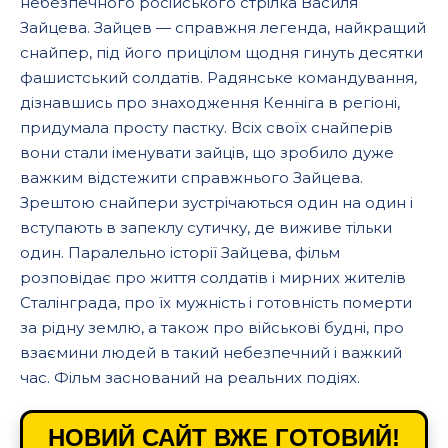
небезпечного російського стрілка Василя
Зайцева. Зайцев — справжня легенда, найкращий
снайпер, під його прицілом щодня гинуть десятки
фашистський солдатів. Радянське командування,
дізнавшись про знаходження Кенніга в регіоні,
придумала просту пастку. Всіх своїх снайперів
вони стали іменувати зайців, що зробило дуже
важким відстежити справжнього Зайцева.
Зрештою снайпери зустрічаються один на один і
вступають в запеклу сутичку, де виживе тільки
один. Паралельно історії Зайцева, фільм
розповідає про життя солдатів і мирних жителів
Сталінграда, про їх мужність і готовність померти
за рідну землю, а також про військові будні, про
взаємини людей в такий небезпечний і важкий
час. Фільм заснований на реальних подіях.
НОВИЙ САЙТ ВЖЕ ГОТОВИЙ!