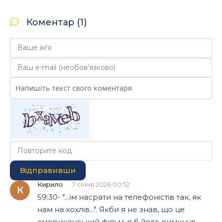
Коментар (1)
Відправивши
Кирило
7 січня 2026 00:52
К
59:30- "...їм насрати на телефоністів так, як
нам на хохлів...". Якби я не знав, що це
американський фільм, я б його вимкнув...