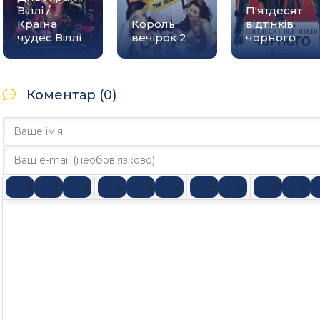
Віллі /
П'ятдесят
Країна
Король
відтінків
чудес Віллі
вечірок 2
чорного
Коментар (0)