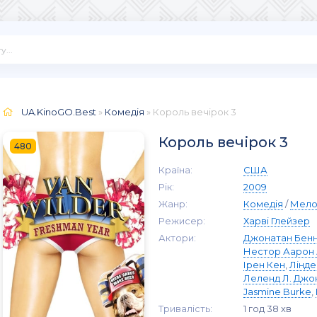
UA.KinoGO.Best
»
Комедія
» Король вечірок 3
Король вечірок 3
480
Країна:
США
Рік:
2009
Жанр:
Комедія
/
Мело
Режисер:
Харві Глейзер
Актори:
Джонатан Бен
Нестор Аарон
Ірен Кен
,
Лінде
Леленд Л. Джо
Jasmine Burke
,
Тривалість:
1 год 38 хв