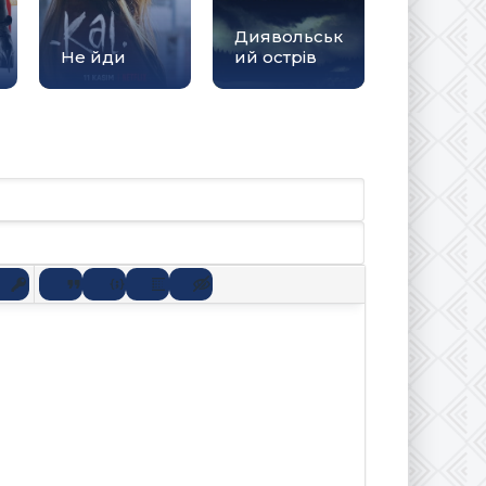
Диявольськ
Не йди
ий острів