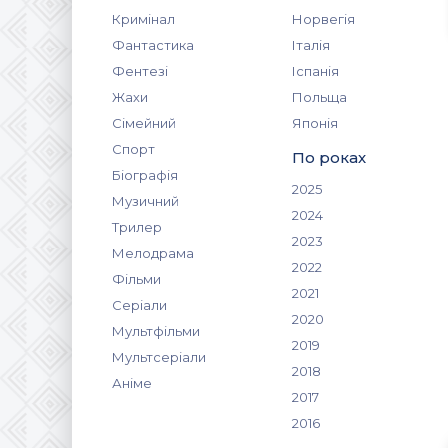
Кримінал
Норвегія
Фантастика
Італія
Фентезі
Іспанія
Жахи
Польща
Сімейний
Японія
Спорт
По роках
Біографія
2025
Музичний
2024
Трилер
2023
Мелодрама
2022
Фільми
2021
Серіали
2020
Мультфільми
2019
Мультсеріали
2018
Аніме
2017
2016