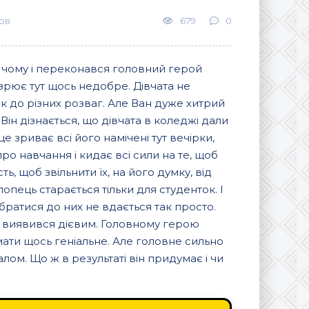
ов
679
0
в чому і переконався головний герой
озрює тут щось недобре. Дівчата не
к до різних розваг. Але Ван дуже хитрий
 Він дізнається, що дівчата в коледжі дали
 зриває всі його намічені тут вечірки,
о навчання і кидає всі сили на те, щоб
ь, щоб звільнити їх, на його думку, від
опець старається тільки для студенток. І
ібратися до них не вдається так просто.
е виявився дієвим. Головному герою
мати щось геніальне. Але головне сильно
ом. Що ж в результаті він придумає і чи