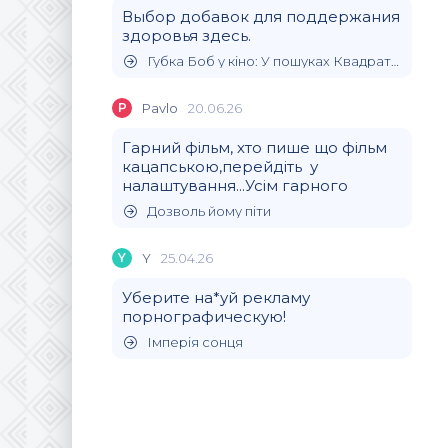
Выбор добавок для поддержания
здоровья здесь.
Губка Боб у кіно: У пошуках Квадратних Штанів
P
Pavlo
20.06.26
Гарний фільм, хто пише що фільм
кацапською,перейдіть у
налаштування...Усім гарного
Дозволь йому піти
Y
Y
25.04.26
Уберите на*уй рекламу
порнографическую!
Імперія сонця