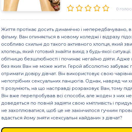
0
голос
Життя протікає досить динамічно і непередбачувано, 
фільму. Ван опиняється в новому коледжі і відразу під
особливо схильні до такого активного хлопця, який зви
хлопець, який готовий знайти вихід з будь-якої ситуації.
обітницю безшлюбності і починає негайно діяти. Адже це
без яких Ван не може жити. Герой абсолютно забуває пр
отримати довіру дівчат. Він використовує свою чарівніст
непотрібних сексуальних ланцюгів. Однак, навряд чи хл
ті розуміють, на що насправді розраховує Ван, тому під
Він вже перепробував всі способи, але жоден з них н
доведеться по повній задіяти свою кмітливість і приду
не захоплюватися, щоб це не закінчилося гучним провал
вдасться йому зняти «сексуальні кайдани» з дівчат?