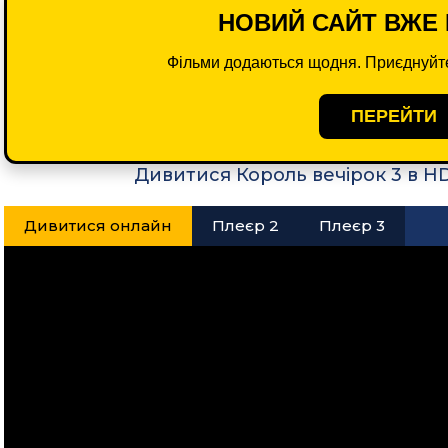
НОВИЙ САЙТ ВЖЕ 
Фільми додаються щодня. Приєднуйте
ПЕРЕЙТИ
Дивитися Король вечірок 3 в H
Дивитися онлайн
Плеєр 2
Плеєр 3