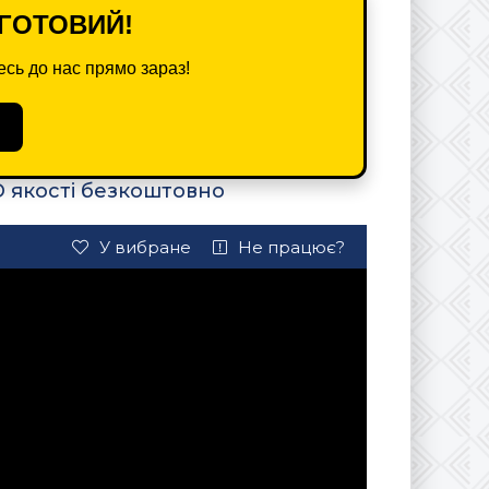
ГОТОВИЙ!
сь до нас прямо зараз!
D якості безкоштовно
У вибране
Не працює?