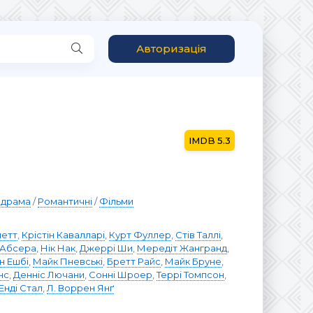
Авторизація
5.3
драма
/
Романтичні
/
Фільми
нетт
,
Крістін Кавалларі
,
Курт Фуллер
,
Стів Таллі
,
 Абсера
,
Нік Нак
,
Джеррі Ши
,
Мередіт Жангранд
,
н Ешбі
,
Майк Пневські
,
Бретт Райс
,
Майк Бруне
,
нс
,
Денніс Лючани
,
Сонні Шроер
,
Террі Томпсон
,
Енді Стал
,
Л. Воррен Янґ