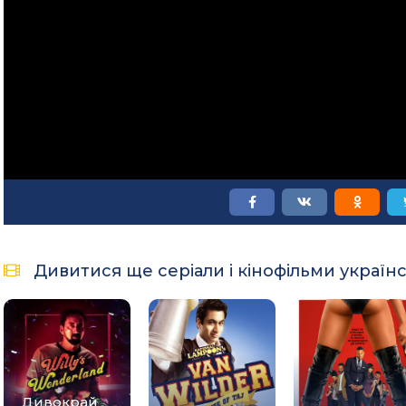
Дивитися ще серіали і кінофільми україн
Дивокрай