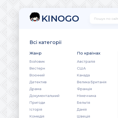
KINOGO
Всі категорії
Жанр
По країнах
Бойовик
Австралія
Вестерн
США
Воєнний
Канада
Детектив
Велика Британія
Драма
Франція
Документальний
Німеччина
Пригоди
Бельгія
Історія
Данія
Комедія
Швеція