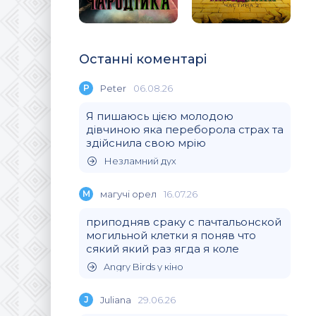
Останні коментарі
P
Peter
06.08.26
Я пишаюсь цією молодою
дівчиною яка переборола страх та
здійснила свою мрію
Незламний дух
М
магучi орел
16.07.26
приподняв сраку с пачтальонской
могильной клетки я поняв что
сякий який раз ягда я коле
Angry Birds у кіно
J
Juliana
29.06.26