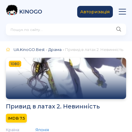
KINOGO
Авторизація
UA.KinoGO.Best
»
Драма
» Привид в латах 2. Невинність
1080
Привид в латах 2. Невинність
7.5
Країна:
Японія