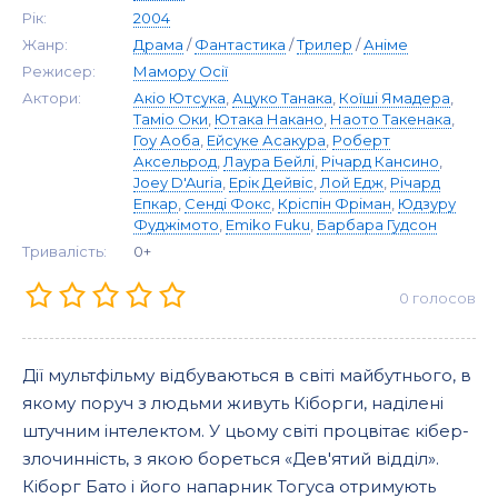
Рік:
2004
Жанр:
Драма
/
Фантастика
/
Трилер
/
Аніме
Режисер:
Мамору Осії
Актори:
Акіо Ютсука
,
Ацуко Танака
,
Коїші Ямадера
,
Таміо Оки
,
Ютака Накано
,
Наото Такенака
,
Гоу Аоба
,
Ейсуке Асакура
,
Роберт
Аксельрод
,
Лаура Бейлі
,
Річард Кансино
,
Joey D'Auria
,
Ерік Дейвіс
,
Лой Едж
,
Річард
Епкар
,
Сенді Фокс
,
Кріспін Фріман
,
Юдзуру
Фуджімото
,
Emiko Fuku
,
Барбара Гудсон
Тривалість:
0+
0
голосов
Дії мультфільму відбуваються в світі майбутнього, в
якому поруч з людьми живуть Кіборги, наділені
штучним інтелектом. У цьому світі процвітає кібер-
злочинність, з якою бореться «Дев'ятий відділ».
Кіборг Бато і його напарник Тогуса отримують