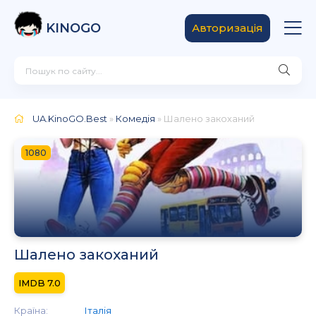
KINOGO
Авторизація
UA.KinoGO.Best
»
Комедія
» Шалено закоханий
1080
Шалено закоханий
7.0
Країна:
Італія