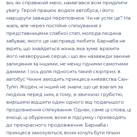
він, як справжній мачо, намагався всім приділити
увагу. Герой працює водієм автобуса, і його
маршрути завжди переповнені. Чи не успіх це? На
жаль, але через постійне спілкування з
представницями слабкої статі, молода людина
забуває, якого це насправді любити. Барнаба не
вірить, що знайдеться жінка, яка зуміє вразити
його незворушне серце, і що він назавжди закине
залицяння за іншими, не менш гідними самотніми
дамами. І ось доля підносить такий сюрприз, в
автобус Чіккіні заходить принцеса князівства Сан-
Туліп. Жоден, ні інший не знали, що це взагалі за
людина перед ним, а тому, зі звичною грубістю,
вирішили відшити один одного від подальшого
продовження спілкування. Однак, саме ці слова, ці
емоції, ці обурення, вони в підсумку і призводять
до прекрасного продовження. Барнаба і
принцеса закохуються, вони хочуть бути тільки