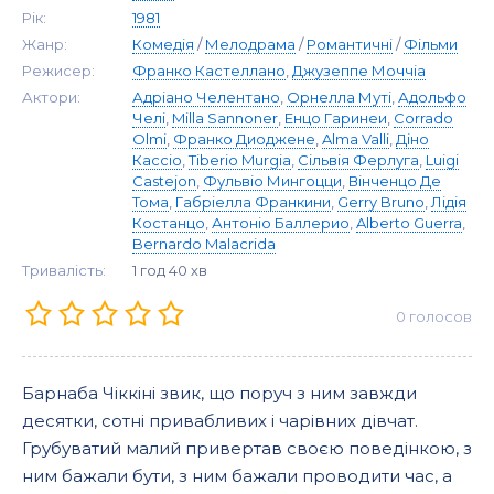
Рік:
1981
Жанр:
Комедія
/
Мелодрама
/
Романтичні
/
Фільми
Режисер:
Франко Кастеллано
,
Джузеппе Моччіа
Актори:
Адріано Челентано
,
Орнелла Муті
,
Адольфо
Челі
,
Milla Sannoner
,
Енцо Гаринеи
,
Corrado
Olmi
,
Франко Диоджене
,
Alma Valli
,
Діно
Кассіо
,
Tiberio Murgia
,
Сільвія Ферлуга
,
Luigi
Castejon
,
Фульвіо Мингоцци
,
Вінченцо Де
Тома
,
Габріелла Франкини
,
Gerry Bruno
,
Лідія
Костанцо
,
Антоніо Баллерио
,
Alberto Guerra
,
Bernardo Malacrida
Тривалість:
1 год 40 хв
0
голосов
Барнаба Чіккіні звик, що поруч з ним завжди
десятки, сотні привабливих і чарівних дівчат.
Грубуватий малий привертав своєю поведінкою, з
ним бажали бути, з ним бажали проводити час, а