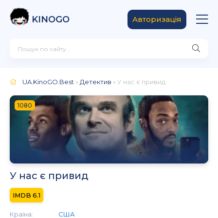
KINOGO
Авторизація
UA.KinoGO.Best
»
Детектив
» У нас є привид
1080
У нас є привид
6.1
Країна:
США