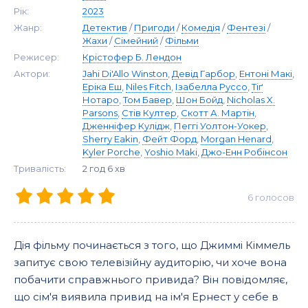
Рік:
2023
Жанр:
Детектив
/
Пригоди
/
Комедія
/
Фентезі
/
Жахи
/
Сімейний
/
Фільми
Режисер:
Крістофер Б. Лендон
Актори:
Jahi Di'Allo Winston
,
Девід Гарбор
,
Ентоні Макі
,
Еріка Еш
,
Niles Fitch
,
Ізабелла Руссо
,
Тіґ
Нотаро
,
Том Бавер
,
Шон Бойд
,
Nicholas X.
Parsons
,
Стів Култер
,
Скотт А. Мартін
,
Дженніфер Кулідж
,
Пеггі Уолтон-Уокер
,
Sherry Eakin
,
Фейт Форд
,
Morgan Henard
,
Kyler Porche
,
Yoshio Maki
,
Джо-Енн Робінсон
Тривалість:
2 год 6 хв
6
голосов
Дія фільму починається з того, що Джиммі Кіммель
запитує свою телевізійну аудиторію, чи хоче вона
побачити справжнього привида? Він повідомляє,
що сім'я виявила привид на ім'я Ернест у себе в