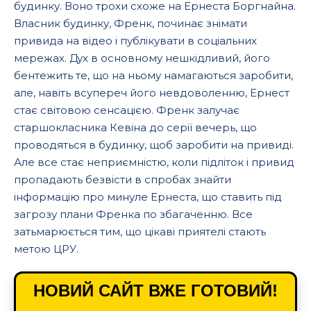
будинку. Воно трохи схоже на Ернеста Боргнайна.
Власник будинку, Френк, починає знімати
привида на відео і публікувати в соціальних
мережах. Дух в основному нешкідливий, його
бентежить те, що на ньому намагаються заробити,
але, навіть всупереч його невдоволенню, Ернест
стає світовою сенсацією. Френк залучає
старшокласника Кевіна до серії вечерь, що
проводяться в будинку, щоб заробити на привиді.
Але все стає неприємністю, коли підліток і привид
пропадають безвісти в спробах знайти
інформацію про минуле Ернеста, що ставить під
загрозу плани Френка по збагаченню. Все
затьмарюється тим, що цікаві приятелі стають
метою ЦРУ.
НОВИЙ САЙТ ВЖЕ ГОТОВИЙ!